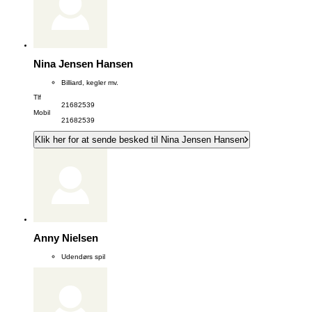
Nina Jensen Hansen
Billiard, kegler mv.
Tlf
21682539
Mobil
21682539
Klik her for at sende besked til Nina Jensen Hansen
Anny Nielsen
Udendørs spil