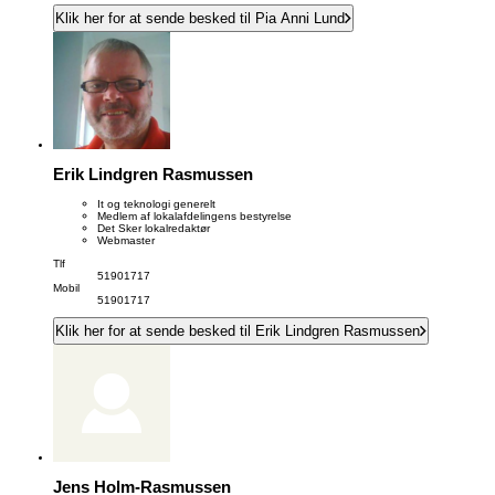
Klik her for at sende besked til Pia Anni Lund
Erik Lindgren Rasmussen
It og teknologi generelt
Medlem af lokalafdelingens bestyrelse
Det Sker lokalredaktør
Webmaster
Tlf
51901717
Mobil
51901717
Klik her for at sende besked til Erik Lindgren Rasmussen
Jens Holm-Rasmussen