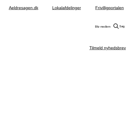
Aeldresagen.dk
Lokalafdelinger
Frivilligportalen
Søg
Bliv medlem
Tilmeld nyhedsbrev