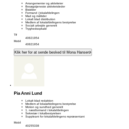
Arrangementer og aktiviteter
Besøgstjeneste aktivitetsleder
Bisidder
Formand i lokalafdelingen
Mad og måltider
Lokalt blad distribution
Medlem af lokalafdelingens bestyrelse
Socialt arbejde generelt
Tryghedsopkald
Tlf
40821954
Mobil
40821954
Klik her for at sende besked til Mona Hansen
Pia Anni Lund
Lokalt blad redaktion
Medlem af lokalafdelingens bestyrelse
Motion og sundhed generelt
1. næstformand i lokalafdelingen
Sekretær i lokalbestyrelsen
Suppleant for lokalafdelingens repræsentant
Mobil
40255338