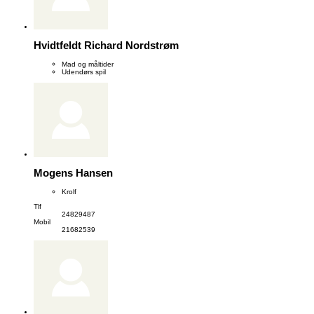
Hvidtfeldt Richard Nordstrøm
Mad og måltider
Udendørs spil
Mogens Hansen
Krolf
Tlf
24829487
Mobil
21682539