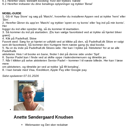
6.1 Herefter vises 'Bekræft booking' hvor der trykkes ’næste’
6.2 Herefter indtaster du dine betalings oplysninger og trykker ’Betal’
MOBIL-GUIDE
1. Gå til ’App Store’ og søg på ’Matchi’, hvorefter du installerer Appen ved at trykke ’hent’ eller
’åbn’.
2. Herefter åbner du app’en ’Matchi’ og trykker ’opret en ny konto’ eller ’log ind på min konto’.
Her
logger du ind eller opretter dig, så du kommer til startsiden.
3. Så kommer du ind på startsiden. (Du kan vælge favoritsted ved at trykke så hjertet bliver
grønt)
4. Klik på Padelhall, Skive
Favorit sted: Sørg for at hjertet er udfyldt ved at klikke på den, så Padelhall.dk Skive er valgt
som dit favoritsted. Så kommer den hurtigere frem næste gang du skal booke.
5. Nu er du inde på Padelhall.dk Skives side. Her kan I trykke på ’Aktiviteter’ for at se alle
Padelhalls
aktiviteter. Hvis I vil booke en bane, finder I det på denne side under ’Spil’.
6. Senior Padel kan I finde ved at skifte oppe i kalendermenuen og tilmelde jer.
7. Når I klikker på selve aktiviteten Senior Padel – kommer I til næste billede. Her kan I læse
mere
om aktiviteten, og tilmelde jer ved at trykke ’gå Ɵl betaling’.
8. I kan betale med Visa, Kreditkort, Apple Pay eller Google pay.
Sidst opdateret 07.01.2026
Anette Søndergaard Knudsen
Webmaster og Det sker redaktør