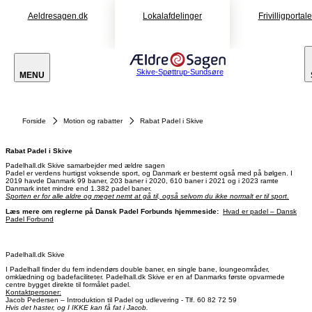
Aeldresagen.dk
Lokalafdelinger
Frivilligportal
Skive-Spøttrup-Sundsøre
MENU
Forside
Motion og rabatter
Rabat Padel i Skive
Rabat Padel i Skive
Padelhall.dk Skive samarbejder med ældre sagen
Padel er verdens hurtigst voksende sport, og Danmark er bestemt også med på bølgen. I
2019 havde Danmark 99 baner, 203 baner i 2020, 610 baner i 2021 og i 2023 ramte
Danmark intet mindre end 1.382 padel baner.
Sporten er for alle aldre og meget nemt at gå til, også selvom du ikke normalt er til sport.
Læs mere om reglerne på Dansk Padel Forbunds hjemmeside:
Hvad er padel – Dansk
Padel Forbund
Padelhall.dk Skive
I Padelhall finder du fem indendørs double baner, en single bane, loungeområder,
omklædning og badefaciliteter. Padelhall.dk Skive er en af Danmarks første opvarmede
centre bygget direkte til formålet padel.
Kontaktpersoner:
Jacob Pedersen – Introduktion til Padel og udlevering - Tlf. 60 82 72 59
Hvis det haster, og I IKKE kan få fat i Jacob.