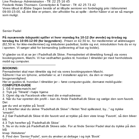
Line Finderup- Administration - Tlf: 22 25 16 45
Frederik Holøv Thomsen- Centerleder & Træner - Tlf: 42 25 73 42
Vores tilbud til Ældre Sagen består af at tilbyde seniorer en fordelagtig pris i tidsrummet
09:00-15:00, så det ikke er prisen, der afholder fra at spille - derfor håber vi at se så mange
som muligt.
Senior Padel
På nuværende tidspunkt spiller vi hver mandag fra 10-12 (for øvede) og tirsdag og
torsdag fra 10:00-12:00 (for begyndere) .
Prisen er 42,50 kr., for medlemmer af ældresagen
(62,50 kr. for ikke-medlemmer) og inkluderer padelbat, bolde og evt. introduktion hvis du er ny
i sporten. Vi sørger altid for bemanding (udlevering af bat og bolde).
Vi glæder os til at se jer i Padelhall.dk Skive. Fremadrettet vil tilmelding foregå via vores
bookingsystem, Matchi. Vi har vedhæftet guides til, hvordan I tilmelder jer med henholdsvis
mobil og computer.
---------------------------------------------------------
BOOKING:
Fremadrettet skal man tilmelde sig ind via vores bookingsystem Matchi.
Såfremt I har en Iphone, anbefaler vi, at I installerer app’en, da den er meget
brugervenlighed.
Her er guides til, hvordan I tilmelder jer – først computer-guide, dernæst mobil-guide:
COMPUTER-GUIDE
1. Gå til www.matchi.se/
2. Tryk på ’Tilmeld’ i højre hjørne
3. Opret dig via Facebook eller med din e-mail-adresse:
4. Når du har oprettet din profil – kan du finde Padelhall.dk Skive og vælge den som favorit.
Det
gør du ved at trykke på ’book’
4.1 Herefter skal du skrive ”Padelhall.dk Skive” i flettet ”find spillested, by...” og trykke
’smash!’.
4.2 Gør Padelhall.dk Skive til din favorit ved at trykke på den viste knap ’Favorit’, så den bliver
blå.
4.3 Tryk herefter på ’Padelhall.dk Skive’
5. Nu er du inde på Padelhall.dk Skives side. For at finde Senior Padel skal du trykke på den
blå
knap ’Aktiviteter’
6. Find den ’Senior Padel’, som du ønsker at deltage i og tryk ’Book’