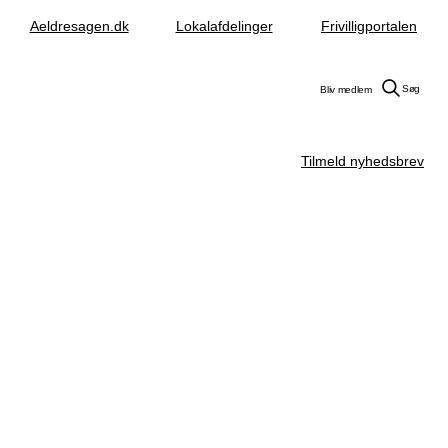
Aeldresagen.dk
Lokalafdelinger
Frivilligportalen
Søg
Bliv medlem
Tilmeld nyhedsbrev