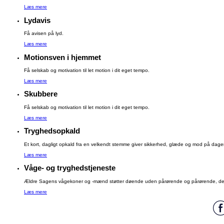
Læs mere
Lydavis
Få avisen på lyd.
Læs mere
Motionsven i hjemmet
Få selskab og motivation til let motion i dit eget tempo.
Læs mere
Skubbere
Få selskab og motivation til let motion i dit eget tempo.
Læs mere
Tryghedsopkald
Et kort, dagligt opkald fra en velkendt stemme giver sikkerhed, glæde og mod på dage
Læs mere
Våge- og tryghedstjeneste
Ældre Sagens vågekoner og -mænd støtter døende uden pårørende og pårørende, der h
Læs mere