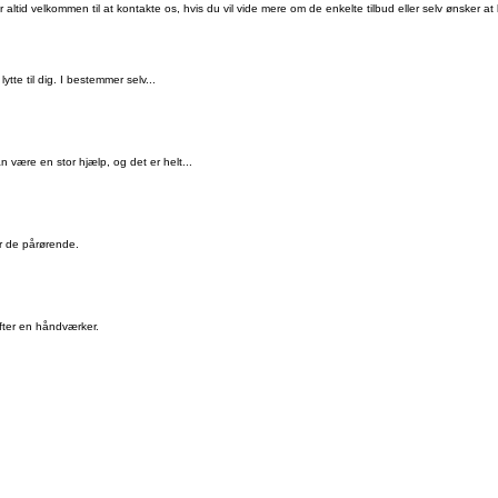
ltid velkommen til at kontakte os, hvis du vil vide mere om de enkelte tilbud eller selv ønsker at bl
tte til dig. I bestemmer selv...
 være en stor hjælp, og det er helt...
or de pårørende.
efter en håndværker.