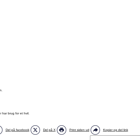
n.
ar brug for et hvil.
Del på facebook
Del på X
Print siden ud
Kopier og del link