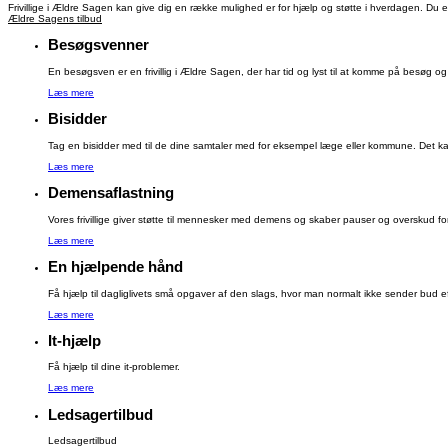
Frivillige i Ældre Sagen kan give dig en række mulighed er for hjælp og støtte i hverdagen. Du er a
Ældre Sagens tilbud
Besøgsvenner
En besøgsven er en frivillig i Ældre Sagen, der har tid og lyst til at komme på besøg og ly
Læs mere
Bisidder
Tag en bisidder med til de dine samtaler med for eksempel læge eller kommune. Det kan
Læs mere
Demensaflastning
Vores frivillige giver støtte til mennesker med demens og skaber pauser og overskud f
Læs mere
En hjælpende hånd
Få hjælp til dagliglivets små opgaver af den slags, hvor man normalt ikke sender bud 
Læs mere
It-hjælp
Få hjælp til dine it-problemer.
Læs mere
Ledsagertilbud
Ledsagertilbud