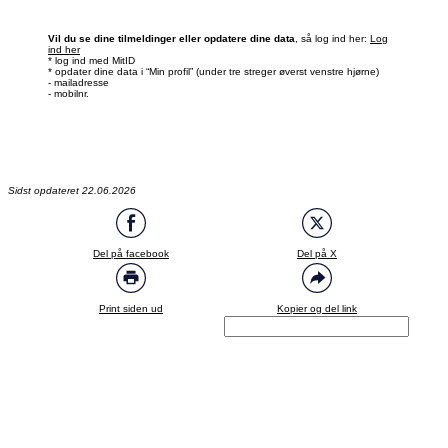
Vil du se dine tilmeldinger eller opdatere dine data
, så log ind her:
Log
ind her
* log ind med MitID
* opdater dine data i “Min profil” (under tre streger øverst venstre hjørne)
- mailadresse
- mobilnr.
Sidst opdateret 22.06.2026
Del på facebook
Del på X
Print siden ud
Kopier og del link