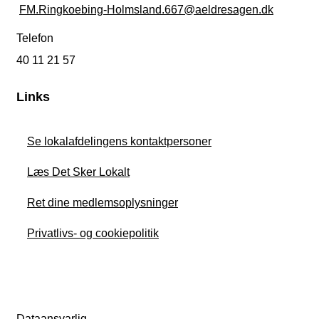
FM.Ringkoebing-Holmsland.667@aeldresagen.dk
Telefon
40 11 21 57
Links
Se lokalafdelingens kontaktpersoner
Læs Det Sker Lokalt
Ret dine medlemsoplysninger
Privatlivs- og cookiepolitik
Dataansvarlig