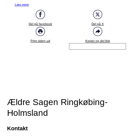
Læs mere
Del på facebook
Del på X
Print siden ud
Kopier og del link
Ældre Sagen Ringkøbing-
Holmsland
Kontakt