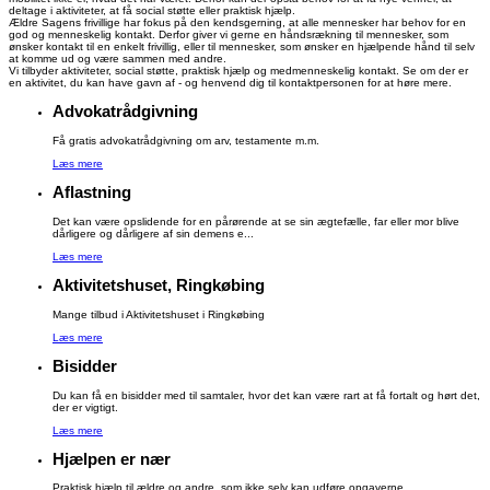
deltage i aktiviteter, at få social støtte eller praktisk hjælp.
Ældre Sagens frivillige har fokus på den kendsgerning, at alle mennesker har behov for en
god og menneskelig kontakt. Derfor giver vi gerne en håndsrækning til mennesker, som
ønsker kontakt til en enkelt frivillig, eller til mennesker, som ønsker en hjælpende hånd til selv
at komme ud og være sammen med andre.
Vi tilbyder aktiviteter, social støtte, praktisk hjælp og medmenneskelig kontakt. Se om der er
en aktivitet, du kan have gavn af - og henvend dig til kontaktpersonen for at høre mere.
Advokatrådgivning
Få gratis advokatrådgivning om arv, testamente m.m.
Læs mere
Aflastning
Det kan være opslidende for en pårørende at se sin ægtefælle, far eller mor blive
dårligere og dårligere af sin demens e...
Læs mere
Aktivitetshuset, Ringkøbing
Mange tilbud i Aktivitetshuset i Ringkøbing
Læs mere
Bisidder
Du kan få en bisidder med til samtaler, hvor det kan være rart at få fortalt og hørt det,
der er vigtigt.
Læs mere
Hjælpen er nær
Praktisk hjælp til ældre og andre, som ikke selv kan udføre opgaverne.