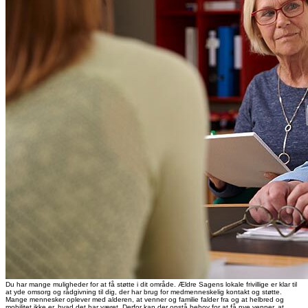
Du har mange muligheder for at få støtte i dit område. Ældre Sagens lokale frivillige er klar til
at yde omsorg og rådgivning til dig, der har brug for medmenneskelig kontakt og støtte.
Mange mennesker oplever med alderen, at venner og familie falder fra og at helbred og
mobilitet ikke er, hvad det har været. Derfor kan der opstå behov for at få nye venner, at