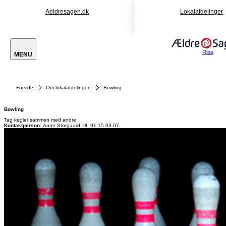
Aeldresagen.dk
Lokalafdelinger
Ribe
MENU
Forside
Om lokalafdelingen
Bowling
Bowling
Tag kegler sammen med andre
Kontaktperson:
Anne Storgaard, tlf. 91 15 03 07.