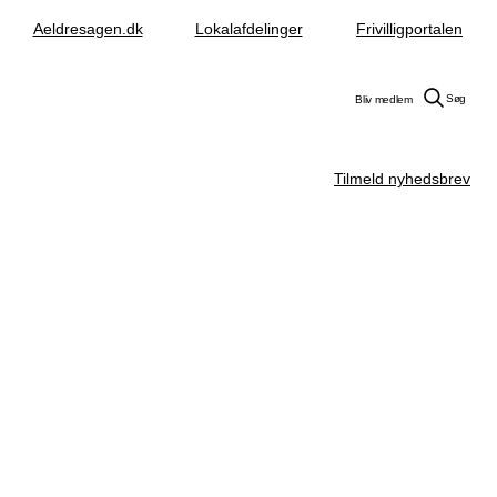
Aeldresagen.dk
Lokalafdelinger
Frivilligportalen
Søg
Bliv medlem
Tilmeld nyhedsbrev