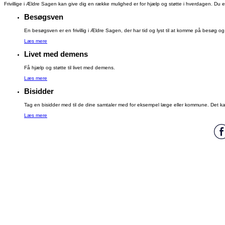
Frivillige i Ældre Sagen kan give dig en række mulighed er for hjælp og støtte i hverdagen. Du er a
Besøgsven
En besøgsven er en frivillig i Ældre Sagen, der har tid og lyst til at komme på besøg og ly
Læs mere
Livet med demens
Få hjælp og støtte til livet med demens.
Læs mere
Bisidder
Tag en bisidder med til de dine samtaler med for eksempel læge eller kommune. Det kan
Læs mere