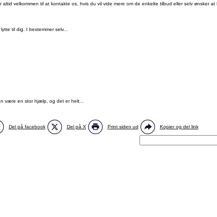
ltid velkommen til at kontakte os, hvis du vil vide mere om de enkelte tilbud eller selv ønsker at bl
tte til dig. I bestemmer selv...
 være en stor hjælp, og det er helt...
Del på facebook
Del på X
Print siden ud
Kopier og del link