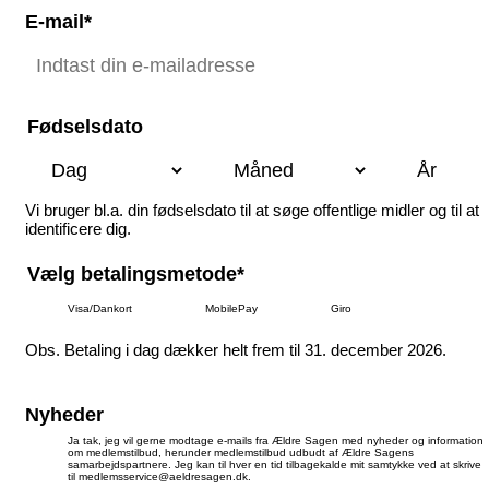
E-mail*
Fødselsdato
Vi bruger bl.a. din fødselsdato til at søge offentlige midler og til at
identificere dig.
Vælg betalingsmetode*
Visa/Dankort
MobilePay
Giro
Obs. Betaling i dag dækker helt frem til 31. december 2026.
Nyheder
Ja tak, jeg vil gerne modtage e-mails fra Ældre Sagen med nyheder og information
om medlemstilbud, herunder medlemstilbud udbudt af Ældre Sagens
samarbejdspartnere. Jeg kan til hver en tid tilbagekalde mit samtykke ved at skrive
til medlemsservice@aeldresagen.dk.