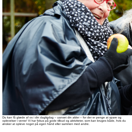
Du kan få glæde af os i din dagligdag – uanset din alder – for der er penge at spare og
oplevelser i vente! Vi har fokus på gode tilbud og aktiviteter, som kan bruges både, hvis du
ønsker at opleve noget på egen hånd eller sammen med andre.