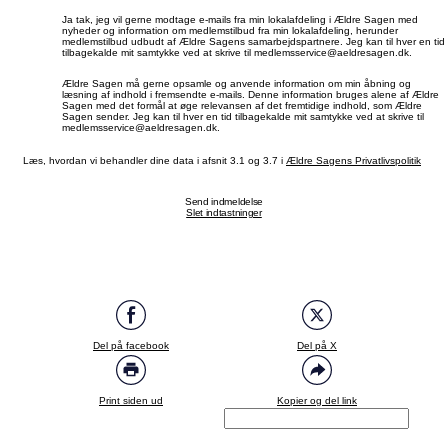
Ja tak, jeg vil gerne modtage e-mails fra min lokalafdeling i Ældre Sagen med
nyheder og information om medlemstilbud fra min lokalafdeling, herunder
medlemstilbud udbudt af Ældre Sagens samarbejdspartnere. Jeg kan til hver en tid
tilbagekalde mit samtykke ved at skrive til medlemsservice@aeldresagen.dk.
Ældre Sagen må gerne opsamle og anvende information om min åbning og
læsning af indhold i fremsendte e-mails. Denne information bruges alene af Ældre
Sagen med det formål at øge relevansen af det fremtidige indhold, som Ældre
Sagen sender. Jeg kan til hver en tid tilbagekalde mit samtykke ved at skrive til
medlemsservice@aeldresagen.dk.
Læs, hvordan vi behandler dine data i afsnit 3.1 og 3.7 i
Ældre Sagens Privatlivspolitik
Send indmeldelse
Slet indtastninger
Del på facebook
Del på X
Print siden ud
Kopier og del link