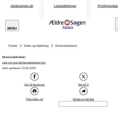
Aeldresagen.dk
Lokalafdelinger
Frivilligportal
Randers
MENU
Forside
Støtte og Vejledning
Demensaktiviteter
Demensaktiviteter
Læs om vore Demensaktiviteter her:
Sidst opdateret 13.05.2026
Del på facebook
Del på X
Print siden ud
Kopier og del link