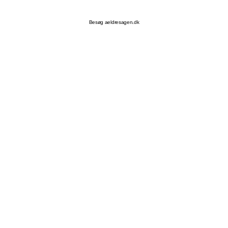
Besøg aeldresagen.dk