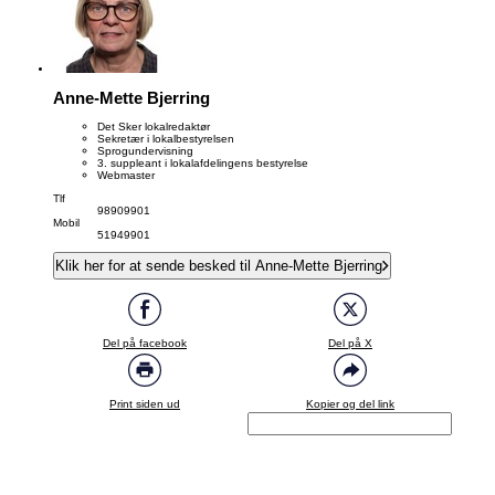
Anne-Mette Bjerring
Det Sker lokalredaktør
Sekretær i lokalbestyrelsen
Sprogundervisning
3. suppleant i lokalafdelingens bestyrelse
Webmaster
Tlf
98909901
Mobil
51949901
Klik her for at sende besked til Anne-Mette Bjerring
Del på facebook
Del på X
Print siden ud
Kopier og del link