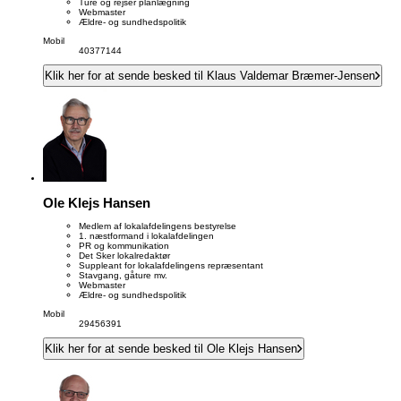
Ture og rejser planlægning
Webmaster
Ældre- og sundhedspolitik
Mobil
40377144
Klik her for at sende besked til Klaus Valdemar Bræmer-Jensen
Ole Klejs Hansen
Medlem af lokalafdelingens bestyrelse
1. næstformand i lokalafdelingen
PR og kommunikation
Det Sker lokalredaktør
Suppleant for lokalafdelingens repræsentant
Stavgang, gåture mv.
Webmaster
Ældre- og sundhedspolitik
Mobil
29456391
Klik her for at sende besked til Ole Klejs Hansen