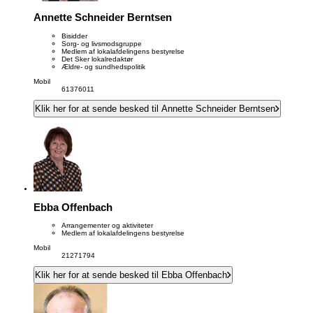
Annette Schneider Berntsen
Bisidder
Sorg- og livsmodsgruppe
Medlem af lokalafdelingens bestyrelse
Det Sker lokalredaktør
Ældre- og sundhedspolitik
Mobil
61376011
Klik her for at sende besked til Annette Schneider Berntsen
Ebba Offenbach
Arrangementer og aktiviteter
Medlem af lokalafdelingens bestyrelse
Mobil
21271794
Klik her for at sende besked til Ebba Offenbach