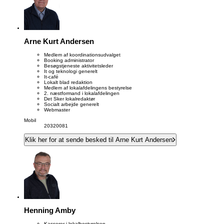
Arne Kurt Andersen
Medlem af koordinationsudvalget
Booking administrator
Besøgstjeneste aktivitetsleder
It og teknologi generelt
It-café
Lokalt blad redaktion
Medlem af lokalafdelingens bestyrelse
2. næstformand i lokalafdelingen
Det Sker lokalredaktør
Socialt arbejde generelt
Webmaster
Mobil
20320081
Klik her for at sende besked til Arne Kurt Andersen
Henning Amby
Kasserer i lokalbestyrelsen