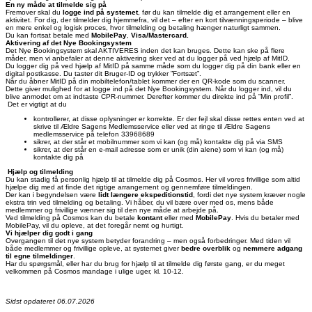
En ny måde at tilmelde sig på
Fremover skal du
logge ind på systemet
, før du kan tilmelde dig et arrangement eller en
aktivitet. For dig, der tilmelder dig hjemmefra, vil det – efter en kort tilvænningsperiode – blive
en mere enkel og logisk proces, hvor tilmelding og betaling hænger naturligt sammen.
Du kan fortsat betale med
MobilePay
,
Visa/Mastercard.
Aktivering af det Nye Bookingsystem
Det Nye Bookingsystem skal AKTIVERES inden det kan bruges. Dette kan ske på flere
måder, men vi anbefaler at denne aktivering sker ved at du logger på ved hjælp af MitID.
Du logger dig på ved hjælp af MitID på samme måde som du logger dig på din bank eller en
digital postkasse. Du taster dit Bruger-ID og trykker ”Fortsæt”.
Når du åbner MitID på din mobiltelefon/tablet kommer der en QR-kode som du scanner.
Dette giver mulighed for at logge ind på det Nye Bookingsystem. Når du logger ind, vil du
blive anmodet om at indtaste CPR-nummer. Derefter kommer du direkte ind på ”Min profil”.
Det er vigtigt at du
kontrollerer, at disse oplysninger er korrekte. Er der fejl skal disse rettes enten ved at
skrive til Ældre Sagens Medlemsservice eller ved at ringe til Ældre Sagens
medlemsservice på telefon 33968689
sikrer, at der står et mobilnummer som vi kan (og må) kontakte dig på via SMS
sikrer, at der står en e-mail adresse som er unik (din alene) som vi kan (og må)
kontakte dig på
Hjælp og tilmelding
Du kan stadig få personlig hjælp til at tilmelde dig på Cosmos. Her vil vores frivillige som altid
hjælpe dig med at finde det rigtige arrangement og gennemføre tilmeldingen.
Der kan i begyndelsen være
lidt længere ekspeditionstid
, fordi det nye system kræver nogle
ekstra trin ved tilmelding og betaling. Vi håber, du vil bære over med os, mens både
medlemmer og frivillige vænner sig til den nye måde at arbejde på.
Ved tilmelding på Cosmos kan du betale
kontant
eller med
MobilePay
. Hvis du betaler med
MobilePay, vil du opleve, at det foregår nemt og hurtigt.
Vi hjælper dig godt i gang
Overgangen til det nye system betyder forandring – men også forbedringer. Med tiden vil
både medlemmer og frivillige opleve, at systemet giver
bedre overblik
og
nemmere adgang
til egne tilmeldinger
.
Har du spørgsmål, eller har du brug for hjælp til at tilmelde dig første gang, er du meget
velkommen på Cosmos mandage i ulige uger, kl. 10-12.
Sidst opdateret 06.07.2026