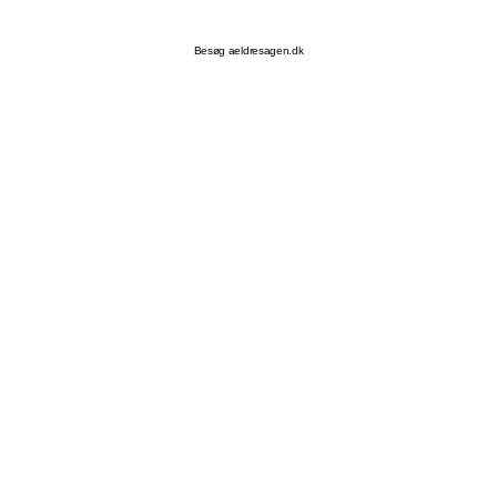
Besøg aeldresagen.dk