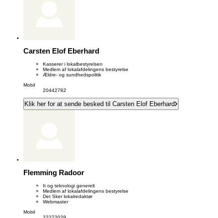
Carsten Elof Eberhard
Kasserer i lokalbestyrelsen
Medlem af lokalafdelingens bestyrelse
Ældre- og sundhedspolitik
Mobil
20442782
Klik her for at sende besked til Carsten Elof Eberhard
Flemming Radoor
It og teknologi generelt
Medlem af lokalafdelingens bestyrelse
Det Sker lokalredaktør
Webmaster
Mobil
22272029