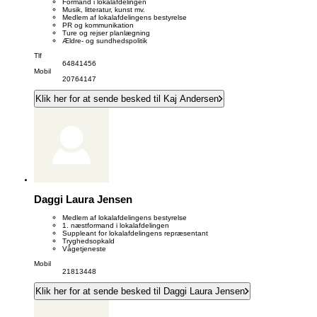
Formand i lokalafdelingen
Musik, litteratur, kunst mv.
Medlem af lokalafdelingens bestyrelse
PR og kommunikation
Ture og rejser planlægning
Ældre- og sundhedspolitik
Tlf
64841456
Mobil
20764147
Klik her for at sende besked til Kaj Andersen
Daggi Laura Jensen
Medlem af lokalafdelingens bestyrelse
1. næstformand i lokalafdelingen
Suppleant for lokalafdelingens repræsentant
Tryghedsopkald
Vågetjeneste
Mobil
21813448
Klik her for at sende besked til Daggi Laura Jensen