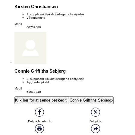
Kirsten Christiansen
1. suppleant i lokalafdelingens bestyrelse
Vågetjeneste
Mobil
60739689
Connie Griffiths Sebjerg
2. suppleant i lokalafdelingens bestyrelse
Tryghedsopkald
Mobil
51513240
Klik her for at sende besked til Connie Griffiths Sebjerg
Del på facebook
Del på X