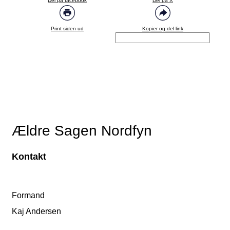
Del på facebook
Del på X
Print siden ud
Kopier og del link
Ældre Sagen Nordfyn
Kontakt
Formand
Kaj Andersen