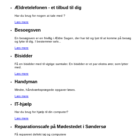
Ældretelefonen - et tilbud til dig
Har du brug for nogen at tale med ?
Læs mere
Besoegsven
En besøgsven er en frivillig i Ældre Sagen, der har tid og lyst til at komme på besøg
og lytte til dig. I bestemmer selv...
Læs mere
Bisidder
Få en bisidder med til vigtige samtaler. En bisidder er et par ekstra ører, som lytter
med.
Læs mere
Handyman
Mindre, håndværksprægede opgaver løses.
Læs mere
IT-hjælp
Har du brug for hjælp til din computer?
Læs mere
Reparationscafe på Mødestedet i Søndersø
Få repareret defekt tøj og computere