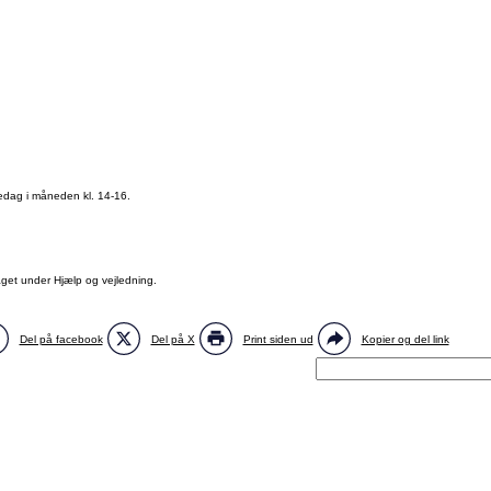
edag i måneden kl. 14-16.
aget under Hjælp og vejledning.
Del på facebook
Del på X
Print siden ud
Kopier og del link