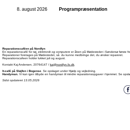
8. august 2026
Programpræsentation
Reparationscaféen på Nordfyn
En reparationscafé for
tøj, elektronik og computere
er åben på Mødestedet i Søndersø første fr
Reparationer foretages på Mødestedet, så du kunne medbringe det, du ønsker repareret.
Reparationscafeen holder lukket juli og august.
Kontakt Kaj Andersen, 20764147 /
kaj@nordfyn.fo.dk
.
It-café på Sløjfen i Bogense
. Se opslaget under Hjælp og vejledning.
Handyman.
Vi kan igen tilbyde en handyman til mindre reparationsopgaver i hjemmet. Se opsl
Sidst opdateret 13.05.2026