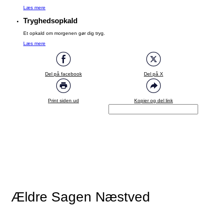
Læs mere
Tryghedsopkald
Et opkald om morgenen gør dig tryg.
Læs mere
Del på facebook
Del på X
Print siden ud
Kopier og del link
Ældre Sagen Næstved