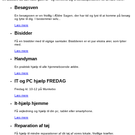
Besøgsven
En besøgsven er en frivillig i Ældre Sagen, der har tid og lyst til at komme på besøg
og lytte til dig. I bestemmer selv...
Læs mere
Bisidder
Få en bisidder med til vigtige samtaler. Bisidderen er et par ekstra ører, som lytter
med.
Læs mere
Handyman
En praktisk hjælp til alle hjemmeboende ældre.
Læs mere
IT og PC hjælp FREDAG
Fredag kl. 10-12 på Munkebo
Læs mere
It-hjælp hjemme
Få vejledning og hjælp til din pc, tablet eller smartphone.
Læs mere
Reparation af tøj
Få hjælp til mindre reparationer af dit tøj af vores lokale, frivillige kræfter.