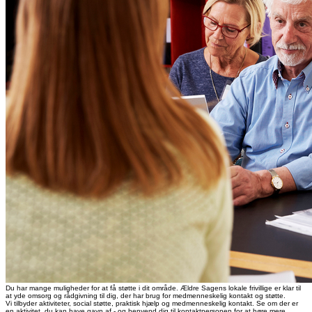
Du har mange muligheder for at få støtte i dit område. Ældre Sagens lokale frivillige er klar til
at yde omsorg og rådgivning til dig, der har brug for medmenneskelig kontakt og støtte.
Vi tilbyder aktiviteter, social støtte, praktisk hjælp og medmenneskelig kontakt. Se om der er
en aktivitet, du kan have gavn af - og henvend dig til kontaktpersonen for at høre mere.