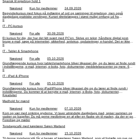
Spansk til rejsebrug hold 1
Næstved
Kun for medlemmer
24.09.2026
Begynderkursus med fokus på indlæring af ord og sætninger til rejsebrug, men også
dagligdags praktiske vendinger. Kurset tilrettelægges i størst muligt omfang ud fra
deltagernes ønsker. Opbygning af grundlæggende spansk ordforråd med minimum indøvelse
It
af nødvendig spansk grammatik. Pris Kr. 200,-. Betaling via bank til reg.nr.: 6060 konto.nr.:
IT - PC-kursus
4496004. Anfør kode 605 og navn. Indtil 26. november 2026.
Næstved
For alle
30.09.2026
Et kursus for dig, der har det lidt svært med PC'en. Skrive en tekst, håndtere digital post,
bruge e-mail, søge på internettet, sikkerhed, antivirus, opdateringer, e-handel. Det er ikke
svært - du skal nok få det lært. 8 onsdage 30/9 til 18/11. Pris 250 kr. betales første
It
kursusdag.
IT - Tablet & Smartphone
Næstved
For alle
05.10.2026
Grundlæggende kursus hvor tablet/smartphone bliver tilpasset dig, og du lærer at finde rundt
i indstillingerne, e-mail, internet, e-boks, foto, dokumenter, meddelelsescenter og mere. 6
mandage 5/10 til 9/11. Pris 200 kr betales første dag.
It
IT - iPad & iPhone
Næstved
For alle
05.10.2026
Grundlæggende kursus hvor iPad/iPhone bliver tilpasset dig og du lærer at finde rundt i
indstillingerne. Du kommer til at benytte e-mail, internet, e-Boks, foto, dokumenter,
Kreativitet
meddelelsescenter og mere. 6 mandage 5/10 til 9/11. Pris 200 kr betales første kursusdag.
Madhold for mænd
Næstved
Kun for medlemmer
07.10.2026
Kom og vær med omkring gryderne. Vi laver almindelig dagligdags mad, spiser sammen og
vasker op bagefter. Du må gerne medbringe en øl eller en flaske vin til maden, da der er god
tid til at hygge sig. Du skal betale Kr. 60,- til indkøb af råvarer per gang, som betales til
Foredrag og møder
underviseren. Der er venteliste. Pris Kr. 300,-. Betaling via bank til reg.nr.: 6060 konto.nr.:
Torsdagscafé med kørelærer Søren Marland
4496004. Anfør kode 390 og navn. Indtil 17. marts 2027.
Næstved
Kun for medlemmer
15.10.2026
Til denne torsdagscafé får vi besøg af kørelærer Søren Marland, som vil fortælle om nye og