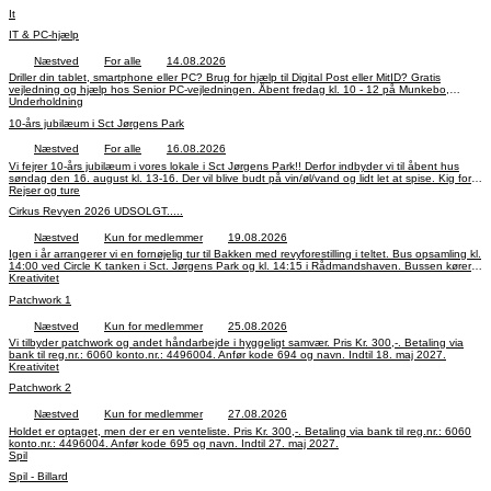
It
IT & PC-hjælp
Næstved
For alle
14.08.2026
Driller din tablet, smartphone eller PC? Brug for hjælp til Digital Post eller MitID? Gratis
vejledning og hjælp hos Senior PC-vejledningen. Åbent fredag kl. 10 - 12 på Munkebo,
Kælderen, Farimagsvej 54, Næstved. Medbring PC, tablet/smartphone og oplader. Husk
Underholdning
brugernavn/login. DET ER GRATIS.
10-års jubilæum i Sct Jørgens Park
Næstved
For alle
16.08.2026
Vi fejrer 10-års jubilæum i vores lokale i Sct Jørgens Park!! Derfor indbyder vi til åbent hus
søndag den 16. august kl. 13-16. Der vil blive budt på vin/øl/vand og lidt let at spise. Kig forbi
og hør om Ældre Sagens Lokalafdeling Næstved's virke og mød nogle af vores kursister og
Rejser og ture
frivillige fra vores mange aktiviteter. Det er gratis at deltage. Der er ingen tilmelding - bare mød
Cirkus Revyen 2026 UDSOLGT.....
frem.
Næstved
Kun for medlemmer
19.08.2026
Igen i år arrangerer vi en fornøjelig tur til Bakken med revyforestilling i teltet. Bus opsamling kl.
14:00 ved Circle K tanken i Sct. Jørgens Park og kl. 14:15 i Rådmandshaven. Bussen kører
retur til Næstved kl. 21:45 med forventet hjemkost kl. 23:00. Pris Kr. 1.000,-. Kode 805. Konto
Kreativitet
oplysninger: 6060 4496004. Tilmelding Kontoret 55 72 38 00 fra 13. april.
Patchwork 1
Næstved
Kun for medlemmer
25.08.2026
Vi tilbyder patchwork og andet håndarbejde i hyggeligt samvær. Pris Kr. 300,-. Betaling via
bank til reg.nr.: 6060 konto.nr.: 4496004. Anfør kode 694 og navn. Indtil 18. maj 2027.
Kreativitet
Patchwork 2
Næstved
Kun for medlemmer
27.08.2026
Holdet er optaget, men der er en venteliste. Pris Kr. 300,-. Betaling via bank til reg.nr.: 6060
konto.nr.: 4496004. Anfør kode 695 og navn. Indtil 27. maj 2027.
Spil
Spil - Billard