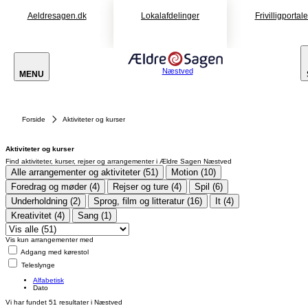
Aeldresagen.dk
Lokalafdelinger
Frivilligportal
Næstved
MENU
Forside
Aktiviteter og kurser
Aktiviteter og kurser
Find aktiviteter, kurser, rejser og arrangementer i Ældre Sagen Næstved
Alle arrangementer og aktiviteter (51)
Motion (10)
Foredrag og møder (4)
Rejser og ture (4)
Spil (6)
Underholdning (2)
Sprog, film og litteratur (16)
It (4)
Kreativitet (4)
Sang (1)
Vis kun arrangementer med
Adgang med kørestol
Teleslynge
Alfabetisk
Dato
Vi har fundet
51
resultater i Næstved