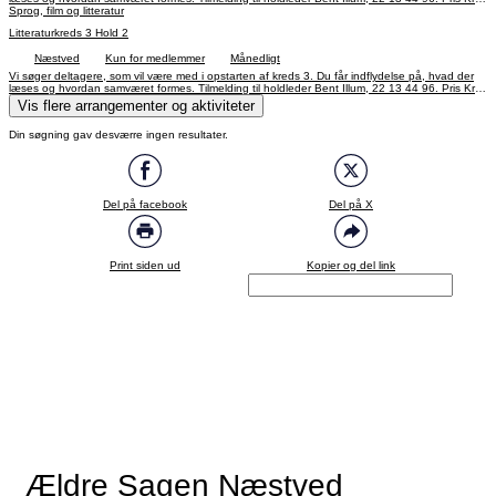
100,-. Betaling via bank til reg.nr.: 6060 konto.nr.: 4496004. Anfør kode 618 og navn. Indtil 3.
Sprog, film og litteratur
maj 2027.
Litteraturkreds 3 Hold 2
Næstved
Kun for medlemmer
Månedligt
Vi søger deltagere, som vil være med i opstarten af kreds 3. Du får indflydelse på, hvad der
læses og hvordan samværet formes. Tilmelding til holdleder Bent Illum, 22 13 44 96. Pris Kr.
100,-. Betaling via bank til reg.nr.: 6060 konto.nr.: 4496004. Anfør kode 618 og navn. Indtil 5.
Vis flere arrangementer og aktiviteter
maj 2027.
Din søgning gav desværre ingen resultater.
Del på facebook
Del på X
Print siden ud
Kopier og del link
Ældre Sagen Næstved