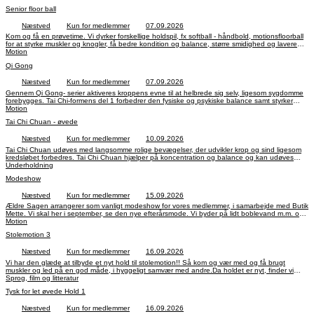
660 og navn.
Senior floor ball
Næstved
Kun for medlemmer
07.09.2026
Kom og få en prøvetime. Vi dyrker forskellige holdspil, fx softball - håndbold, motionsfloorball
for at styrke muskler og knogler, få bedre kondition og balance, større smidighed og lavere
blodtryk. Velegnet for alle. Pris kr. 300,-. Betaling via bank til reg.nr.: 6060 konto.nr.: 4496004.
Motion
Anfør kode 370 og navn. Indtil 22. marts 2027.
Qi Gong
Næstved
Kun for medlemmer
07.09.2026
Gennem Qi Gong- serier aktiveres kroppens evne til at helbrede sig selv, ligesom sygdomme
forebygges. Tai Chi-formens del 1 forbedrer den fysiske og psykiske balance samt styrker
kroppens muskler. Pris kr. 300,-. Betaling via bank til reg.nr.: 6060 konto.nr.: 4496004. Anfør
Motion
kode 375 og navn. Indtil 22. marts 2027.
Tai Chi Chuan - øvede
Næstved
Kun for medlemmer
10.09.2026
Tai Chi Chuan udøves med langsomme rolige bevægelser, der udvikler krop og sind ligesom
kredsløbet forbedres. Tai Chi Chuan hjælper på koncentration og balance og kan udøves
uanset fysisk formåen. Man skal blot kunne stå op 1-2 timer. Der forudsættes kendskab til del
Underholdning
1 samt del 2. Pris Kr. 300,-. Betaling via bank til reg.nr.: 6060 konto.nr.: 4496004. Anfør kode
Modeshow
376 og navn. Indtil 1. april 2027.
Næstved
Kun for medlemmer
15.09.2026
Ældre Sagen arrangerer som vanligt modeshow for vores medlemmer, i samarbejde med Butik
Mette. Vi skal her i september, se den nye efterårsmode. Vi byder på lidt boblevand m.m. og
der serveres kaffe i pausen.Vi ses til en hyggelig aften. Vi har 75 gode pladser. Pris Kr. 75,-
Motion
som betales ved tilmelding hos Butik Mette.
Stolemotion 3
Næstved
Kun for medlemmer
16.09.2026
Vi har den glæde at tilbyde et nyt hold til stolemotion!! Så kom og vær med og få brugt
muskler og led på en god måde, i hyggeligt samvær med andre.Da holdet er nyt, finder vi
sammen frem til en god måde at træne på. Tovholder Mette Kaas tlf. 26746336, email
Sprog, film og litteratur
mettekaasrasmussen@gmail.com Pris Kr. 300,-. Tilmelding til Mette, oplys navn og
Tysk for let øvede Hold 1
telefonnummer. Betaling via bank til reg.nr.: 6060 konto.nr.: 4496004. Anfør kode 303 og
navn. Indtil 24. marts 2027.
Næstved
Kun for medlemmer
16.09.2026