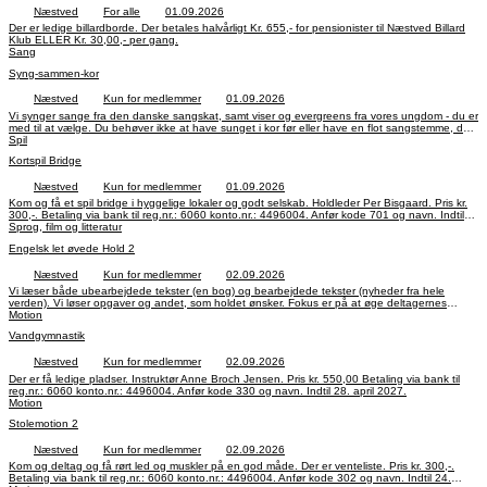
Næstved
For alle
01.09.2026
Der er ledige billardborde. Der betales halvårligt Kr. 655,- for pensionister til Næstved Billard
Klub ELLER Kr. 30,00,- per gang.
Sang
Syng-sammen-kor
Næstved
Kun for medlemmer
01.09.2026
Vi synger sange fra den danske sangskat, samt viser og evergreens fra vores ungdom - du er
med til at vælge. Du behøver ikke at have sunget i kor før eller have en flot sangstemme, det
vigtigste er glæden ved at synge. Korleder Hans Henning Christiansen Pris Kr. 350,-. Betaling
Spil
via bank til reg.nr.: 6060 konto.nr.: 4496004. Anfør kode 668 og navn. Indtil 25. maj 2027.
Kortspil Bridge
Næstved
Kun for medlemmer
01.09.2026
Kom og få et spil bridge i hyggelige lokaler og godt selskab. Holdleder Per Bisgaard. Pris kr.
300,-. Betaling via bank til reg.nr.: 6060 konto.nr.: 4496004. Anfør kode 701 og navn. Indtil
27. april 2027.
Sprog, film og litteratur
Engelsk let øvede Hold 2
Næstved
Kun for medlemmer
02.09.2026
Vi læser både ubearbejdede tekster (en bog) og bearbejdede tekster (nyheder fra hele
verden). Vi løser opgaver og andet, som holdet ønsker. Fokus er på at øge deltagernes
sprogforståelse og deres selvtillid, når de taler engelsk og desuden at udvide ordforrådet.
Motion
Pris Kr. 300,-. Betaling via bank til reg.nr.: 6060 konto.nr.: 4496004. Anfør kode 634 og navn.
Vandgymnastik
Indtil 31. marts 2027
Næstved
Kun for medlemmer
02.09.2026
Der er få ledige pladser. Instruktør Anne Broch Jensen. Pris kr. 550,00 Betaling via bank til
reg.nr.: 6060 konto.nr.: 4496004. Anfør kode 330 og navn. Indtil 28. april 2027.
Motion
Stolemotion 2
Næstved
Kun for medlemmer
02.09.2026
Kom og deltag og få rørt led og muskler på en god måde. Der er venteliste. Pris kr. 300,-.
Betaling via bank til reg.nr.: 6060 konto.nr.: 4496004. Anfør kode 302 og navn. Indtil 24.