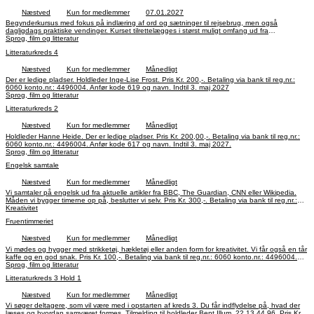
Næstved
Kun for medlemmer
07.01.2027
Begynderkursus med fokus på indlæring af ord og sætninger til rejsebrug, men også
dagligdags praktiske vendinger. Kurset tilrettelægges i størst muligt omfang ud fra
deltagernes ønsker. Opbygning af grundlæggende spansk ordforråd med minimum indøvelse
Sprog, film og litteratur
af nødvendig spansk grammatik. Pris Kr. 200,-. Betaling via bank til reg.nr.: 6060 konto.nr.:
Litteraturkreds 4
4496004. Anfør kode 605 og navn. Indtil 18. marts 2027.
Næstved
Kun for medlemmer
Månedligt
Der er ledige pladser. Holdleder Inge-Lise Frost. Pris Kr. 200,-. Betaling via bank til reg.nr.:
6060 konto.nr.: 4496004. Anfør kode 619 og navn. Indtil 3. maj 2027
Sprog, film og litteratur
Litteraturkreds 2
Næstved
Kun for medlemmer
Månedligt
Holdleder Hanne Heide. Der er ledige pladser. Pris Kr. 200,00,-. Betaling via bank til reg.nr.:
6060 konto.nr.: 4496004. Anfør kode 617 og navn. Indtil 3. maj 2027.
Sprog, film og litteratur
Engelsk samtale
Næstved
Kun for medlemmer
Månedligt
Vi samtaler på engelsk ud fra aktuelle artikler fra BBC, The Guardian, CNN eller Wikipedia.
Måden vi bygger timerne op på, beslutter vi selv. Pris Kr. 300,-. Betaling via bank til reg.nr.:
Kreativitet
6060 konto.nr.: 4496004. Anfør kode 601 og navn. Indtil 26. april 2027.
Fruentimmeriet
Næstved
Kun for medlemmer
Månedligt
Vi mødes og hygger med strikketøj, hækletøj eller anden form for kreativitet. Vi får også en tår
kaffe og en god snak. Pris Kr. 100,-. Betaling via bank til reg.nr.: 6060 konto.nr.: 4496004.
Sprog, film og litteratur
Anfør kode 698 og navn. Indtil 26. april 2027.
Litteraturkreds 3 Hold 1
Næstved
Kun for medlemmer
Månedligt
Vi søger deltagere, som vil være med i opstarten af kreds 3. Du får indflydelse på, hvad der
læses og hvordan samværet formes. Tilmelding til holdleder Bent Illum, 22 13 44 96. Pris Kr.