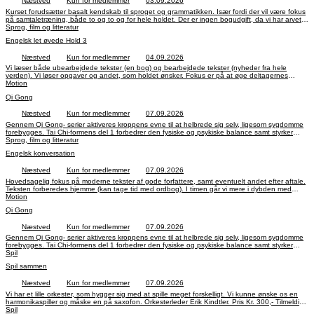
Næstved
Kun for medlemmer
03.09.2026
Kurset forudsætter basalt kendskab til sproget og grammatikken. Især fordi der vil være fokus
på samtaletræning, både to og to og for hele holdet. Der er ingen bogudgift, da vi har arvet
brugt materiale ”Carte Blanche”. Bogen formidler en generel viden om Frankrig i dag.
Sprog, film og litteratur
Tilmelding til underviser. Pris Kr. 300,-. Betaling via bank til reg.nr.: 6060 konto.nr.: 4496004.
Engelsk let øvede Hold 3
Anfør kode 642 og navn. Indtil 22. april 2027.
Næstved
Kun for medlemmer
04.09.2026
Vi læser både ubearbejdede tekster (en bog) og bearbejdede tekster (nyheder fra hele
verden). Vi løser opgaver og andet, som holdet ønsker. Fokus er på at øge deltagernes
sprogforståelse og deres selvtillid, når de taler engelsk og desuden at udvide ordforrådet.
Motion
Pris Kr. 300,-. Betaling via bank til reg.nr.: 6060 konto.nr.: 4496004. Anfør kode 634 og navn.
Qi Gong
Indtil 2. april 2027.
Næstved
Kun for medlemmer
07.09.2026
Gennem Qi Gong- serier aktiveres kroppens evne til at helbrede sig selv, ligesom sygdomme
forebygges. Tai Chi-formens del 1 forbedrer den fysiske og psykiske balance samt styrker
kroppens muskler. Pris kr. 300,-. Betaling via bank til reg.nr.: 6060 konto.nr.: 4496004. Anfør
Sprog, film og litteratur
kode 375 og navn. Indtil 22. marts 2027.
Engelsk konversation
Næstved
Kun for medlemmer
07.09.2026
Hovedsagelig fokus på moderne tekster af gode forfattere, samt eventuelt andet efter aftale.
Teksten forberedes hjemme (kan tage tid med ordbog). I timen går vi mere i dybden med
teksten på engelsk. Der er ganske få ledige pladser. Pris Kr. 300,-. Betaling via bank til
Motion
reg.nr.: 6060 konto.nr.: 4496004. Anfør kode 631 og navn. Indtil 15. marts 2027.
Qi Gong
Næstved
Kun for medlemmer
07.09.2026
Gennem Qi Gong- serier aktiveres kroppens evne til at helbrede sig selv, ligesom sygdomme
forebygges. Tai Chi-formens del 1 forbedrer den fysiske og psykiske balance samt styrker
kroppens muskler. Pris kr. 300,-. Betaling via bank til reg.nr.: 6060 konto.nr.: 4496004. Anfør
Spil
kode 375 og navn. Indtil 22. marts 2027.
Spil sammen
Næstved
Kun for medlemmer
07.09.2026
Vi har et lille orkester, som hygger sig med at spille meget forskelligt. Vi kunne ønske os en
harmonikaspiller og måske en på saxofon. Orkesterleder Erik Kindtler. Pris Kr. 300,- Tilmelding
til kontoret på 55723800. Betaling via bank til reg.nr.: 6060 konto.nr.: 4496004. Anfør kode
Spil