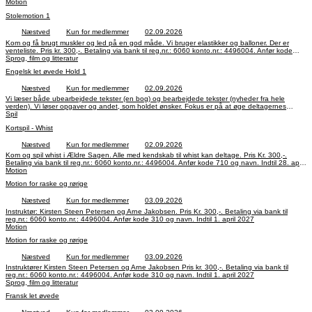
marts 2027
Motion
Stolemotion 1
Næstved
Kun for medlemmer
02.09.2026
Kom og få brugt muskler og led på en god måde. Vi bruger elastikker og balloner. Der er
venteliste. Pris kr. 300,-. Betaling via bank til reg.nr.: 6060 konto.nr.: 4496004. Anfør kode
Sprog, film og litteratur
301 og navn. Indtil 10. marts 2027
Engelsk let øvede Hold 1
Næstved
Kun for medlemmer
02.09.2026
Vi læser både ubearbejdede tekster (en bog) og bearbejdede tekster (nyheder fra hele
verden). Vi løser opgaver og andet, som holdet ønsker. Fokus er på at øge deltagernes
sprogforståelse og deres selvtillid, når de taler engelsk og desuden at udvide ordforrådet.
Spil
Pris Kr. 300,-. Betaling via bank til reg.nr.: 6060 konto.nr.: 4496004. Anfør kode 634 og navn.
Kortspil - Whist
Indtil 31. marts 2027.
Næstved
Kun for medlemmer
02.09.2026
Kom og spil whist i Ældre Sagen. Alle med kendskab til whist kan deltage. Pris Kr. 300,-.
Betaling via bank til reg.nr.: 6060 konto.nr.: 4496004. Anfør kode 710 og navn. Indtil 28. april
2027.
Motion
Motion for raske og rørige
Næstved
Kun for medlemmer
03.09.2026
Instruktør: Kirsten Steen Petersen og Arne Jakobsen. Pris Kr. 300,-. Betaling via bank til
reg.nr.: 6060 konto.nr.: 4496004. Anfør kode 310 og navn. Indtil 1. april 2027
Motion
Motion for raske og rørige
Næstved
Kun for medlemmer
03.09.2026
Instruktører Kirsten Steen Petersen og Arne Jakobsen Pris kr. 300,-. Betaling via bank til
reg.nr.: 6060 konto.nr.: 4496004. Anfør kode 310 og navn. Indtil 1. april 2027
Sprog, film og litteratur
Fransk let øvede