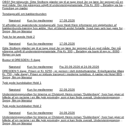
OBS!! Nyt tidspunkt. Gitte Stolberg glæder sig til at tage imod Jer og lære Jer sproget på en
god måde. Der må påregnes udgift til undervisningsmateriale. Pris Kr. 300,-. Betaling via bank
Foredrag og møder
til reg.nr.: 6060 konto.nr.: 4496004. Anfør kode 603 og navn. Indtil 17. marts 2027.
Torsdagscafé om bækkenbunden
Næstved
Kun for medlemmer
17.09.2026
Vi afholder en spændende torsdagscafé, hvor Heidi Klein informerer om vigtigheden af
bækkenbunds-træning hos ældre. Hun vil blandt andet fortælle, hvad man selv kan gøre for
at undgå at blive utæt for urin, luft og afføring. Pris Kr. 50,-. Tilmelding til kontoret på tlf. 55 72
Sprog, film og litteratur
38 00. Betaling via bank til reg.nr.: 6060 konto.nr.: 4496004. Anfør kode 243 og navn.
Tysk for let øvede Hold 2
Næstved
Kun for medlemmer
17.09.2026
Gitte Stolberg glæder sig til at tage imod Jer og lære Jer sproget på en god måde. Der må
påregne udgift til undervisningsmateriale. Pris Kr. 300,-. Betaling via bank til reg.nr.: 6060
Rejser og ture
konto.nr.: 4496004. Anfør kode 603 og navn. Indtil 18. marts 2027.
Bustur til DRESDEN i 5 dage
Næstved
Kun for medlemmer
Fra 20.09.2026 til 24.09.2026
DRESDEN 5 dage. Prisen er Kr. 6250,- pr. person i delt dobbeltværelse. Enkeltværelse tillæg
Kr. 750,- (alle dage). Prisen er inklusiv transport i moderne turistbus. 4 nætter på Hotel IBIS
inkl. morgenmad. Velkomstdrink på ankomstdagen. 4 x morgenmad - 2 x frokost - 4 x
Sprog, film og litteratur
aftensmad - 1 x eftermiddagskaffe på Cafe'. Gratis kaffe i bussen. 3 x dagsudflugter med
Tysk gode kundskaber Hold 1
dansktalende guider. Samt alle entréer , færge, skatter og afgifter. Tilmelding til Kirsten
Madsen tlf. 29 44 93 05 og betaling til rejsearrangør TURLI. Hele programmet kan udleveres
Næstved
Kun for medlemmer
22.09.2026
på kontoret.
Undervisningsgrundlag for timerne er Christoph Heins roman “Guldenberg”, hvor han giver et
billede af en racisme i en lille tysk provinsby, som vi kan finde overalt. Undervisningssprog
tysk. Pris Kr. 300,-. Betaling via bank til reg.nr.: 6060 konto.nr.: 4496004. Anfør kode 604 og
Sprog, film og litteratur
navn. Indtil 16. marts 2027.
Tysk gode kundskaber Hold 2
Næstved
Kun for medlemmer
24.09.2026
Undervisningsgrundlag for timerne er Christoph Heins roman “Guldenberg”, hvor han giver et
billede af en racisme i en lille tysk provinsby, som vi kan finde overalt. Undervisningssprog
tysk. Pris Kr. 300,-. Betaling via bank til reg.nr.: 6060 konto.nr.: 4496004. Anfør kode 604 og
Sprog, film og litteratur
navn. Indtil 18. marts 2027.