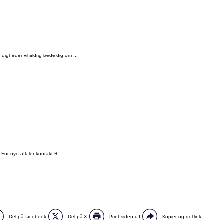
digheder vil aldrig bede dig om ...
 For nye aftaler kontakt H...
Del på facebook
Del på X
Print siden ud
Kopier og del link