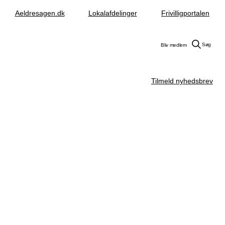
Aeldresagen.dk
Lokalafdelinger
Frivilligportalen
Søg
Bliv medlem
Tilmeld nyhedsbrev