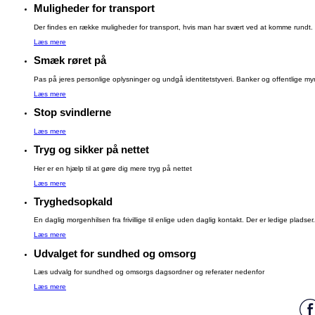
Muligheder for transport
Der findes en række muligheder for transport, hvis man har svært ved at komme rundt.
Læs mere
Smæk røret på
Pas på jeres personlige oplysninger og undgå identitetstyveri. Banker og offentlige myn
Læs mere
Stop svindlerne
Læs mere
Tryg og sikker på nettet
Her er en hjælp til at gøre dig mere tryg på nettet
Læs mere
Tryghedsopkald
En daglig morgenhilsen fra frivillige til enlige uden daglig kontakt. Der er ledige pladser.
Læs mere
Udvalget for sundhed og omsorg
Læs udvalg for sundhed og omsorgs dagsordner og referater nedenfor
Læs mere