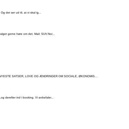
 det ser ud til, at vi skal ig...
lget gerne høre om det. Mail: SUV.Nor...
 NYESTE SATSER, LOVE OG ÆNDRINGER OM SOCIALE, ØKONOMIS...
derefter ind i booking. Vi anbefaler...