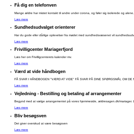
Få dig en telefonven
Mange ældre har mistet kontakt til andre under corona, og føler sig isolerede og alene. Og
Læs mere
Sundhedsudvalget orienterer
Har du gode eller dårlige oplevelser fra mødet med sundhedsvæsenet vil sundhedsudva
Læs mere
Frivilligcenter Mariagerfjord
Læs her om Frivilligcenterets kalender mv.
Læs mere
Værd at vide håndbogen
FÅ SVAR I HÅNDBOGEN "VÆRD AT VIDE" FÅ SVAR PÅ DINE SPØRGSMÅL OM DE
Læs mere
Vejledning - Bestilling og betaling af arrangementer
Begynd med at vælge arrangementet på vores hjemmeside, ældresagen.dk/mariager. Log 
Læs mere
Bliv besøgsven
Det giver overskud at være besøgsven
Læs mere