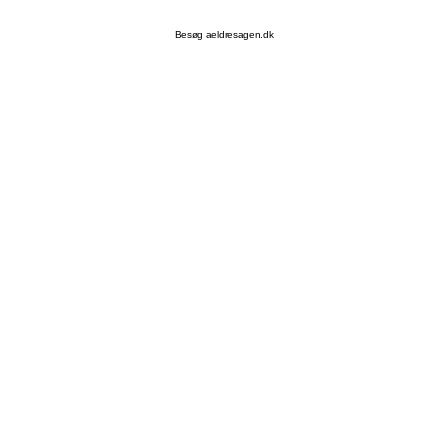
Besøg aeldresagen.dk