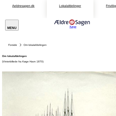
Aeldresagen.dk
Lokalafdelinger
Frivill
Køge
MENU
Forside
Om lokalafdelingen
Om lokalafdelingen
(Vinterbillede fra Køge Havn 1870)