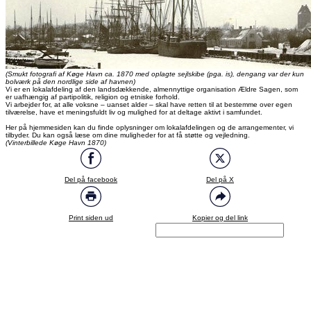
(Smukt fotografi af Køge Havn ca. 1870 med oplagte sejlskibe (pga. is), dengang var der kun
bolværk på den nordlige side af havnen)
Vi er en lokalafdeling af den landsdækkende, almennyttige organisation Ældre Sagen, som
er uafhængig af partipolitik, religion og etniske forhold.
Vi arbejder for, at alle voksne – uanset alder – skal have retten til at bestemme over egen
tilværelse, have et meningsfuldt liv og mulighed for at deltage aktivt i samfundet.
Her på hjemmesiden kan du finde oplysninger om lokalafdelingen og de arrangementer, vi
tilbyder. Du kan også læse om dine muligheder for at få støtte og vejledning.
(Vinterbillede Køge Havn 1870)
Del på facebook
Del på X
Print siden ud
Kopier og del link