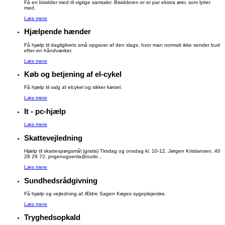
Få en bisidder med til vigtige samtaler. Bisidderen er et par ekstra ører, som lytter
med.
Læs mere
Hjælpende hænder
Få hjælp til dagliglivets små opgaver af den slags, hvor man normalt ikke sender bud
efter en håndværker.
Læs mere
Køb og betjening af el-cykel
Få hjælp til valg af elcykel og sikker kørsel.
Læs mere
It - pc-hjælp
Læs mere
Skattevejledning
Hjælp til skattespørgsmål (gratis) Tirsdag og onsdag kl. 10-12. Jørgen Kristiansen, 40
28 29 72, jorgenogvenla@outlo...
Læs mere
Sundhedsrådgivning
Få hjælp og vejledning af Ældre Sagen Køges sygeplejerske.
Læs mere
Tryghedsopkald