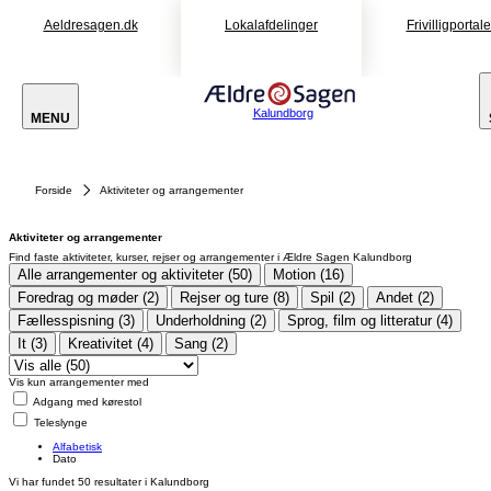
Aeldresagen.dk
Lokalafdelinger
Frivilligportal
Kalundborg
MENU
Forside
Aktiviteter og arrangementer
Aktiviteter og arrangementer
Find faste aktiviteter, kurser, rejser og arrangementer i Ældre Sagen Kalundborg
Alle arrangementer og aktiviteter (50)
Motion (16)
Foredrag og møder (2)
Rejser og ture (8)
Spil (2)
Andet (2)
Fællesspisning (3)
Underholdning (2)
Sprog, film og litteratur (4)
It (3)
Kreativitet (4)
Sang (2)
Vis kun arrangementer med
Adgang med kørestol
Teleslynge
Alfabetisk
Dato
Vi har fundet
50
resultater i Kalundborg