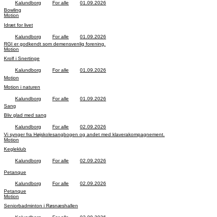
Kalundborg
For alle
01.09.2026
Bowling
Motion
Idræt for livet
Kalundborg
For alle
01.09.2026
RGI er godkendt som demensvenlig forening.
Motion
Krolf i Snertinge
Kalundborg
For alle
01.09.2026
Motion
Motion i naturen
Kalundborg
For alle
01.09.2026
Sang
Bliv glad med sang
Kalundborg
For alle
02.09.2026
Vi synger fra Højskolesangbogen og andet med klaverakompagnement.
Motion
Kegleklub
Kalundborg
For alle
02.09.2026
Petanque
Kalundborg
For alle
02.09.2026
Petanque
Motion
Seniorbadminton i Røsnæshallen