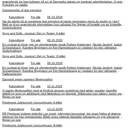
spændende tur bag kulissen på en af Danmarks største og travleste arbejdspladser. Vi spiser
Foredrag og møder
frokost i Dragør. Du skal medbringe ID og opgive CPR for at deltage.
Overdragelse af fast ejendom
Kalundborg
For alle
06.10.2026
Har du tænkt på at overdrage fast ejendom til næste generation mens du stadig er i live?
Mød op til en spændende eftermiddag hvor advokat Per Nykjær vil fortælle om de forskellige
muligheder for at spare boafgift ved overdragelse af fast ejendom
Underholdning
Guys and Dolls - musical i Det ny Teater: A-billet
Kalundborg
For alle
08.10.2026
En cocktail af show, grin og uforglemmelig musik Preben Kristensen, Nicolai Jandorf, Isabel
Schwartzbach, Karoline Brygmann og Kim Hammelsvang er i spidsen for den ultimative
musicalcomedy.
Underholdning
Guys and Dolls - musical i Det ny Teater: O-billet
Kalundborg
For alle
08.10.2026
En cocktail af show, grin og uforglemmelig musik Preben Kristensen, Nicolai Jandorf, Isabel
Schwartzbach, Karoline Brygmann og Kim Hammelsvang er i spidsen for den ultimative
musicalcomedy.
Fællesspisning
Danmark spiser sammen Mortensaften
Kalundborg
For alle
10.11.2026
Vi starter Mortensaften med at KimKok serverer andebryst med æbler, svesker, kartofler,
rødkål og sovs og æblekage med flødeskum og ribsgelé. Drikkevarer kan købes i baren mod
kontanter eller dankort Mit liv i musikken: For 58 år siden debuterede Henrik Krogsgaard som
Rejser og ture
17-årig som kapelmester i Cirkus Schumann. Allerede dengang blev han udråbt til Danmarks
Pigekorets Julekoncert i koncerthuset: A-billet
yngste kapelmester, men da Otto Leisner fire år senere gentog denne introduktion i DR-
programmet Den Gyldne Pil, blev Henrik Krogsgaard kendt i hele Danmark.
Kalundborg
For alle
13.12.2026
DR Pigekoret inviterer indenfor i en smuk, julepyntet koncertsal, der snart fyldes af skønne
juletoner fra lyse pigestemmer. Både vores elskede klassiske julesange og nye julesange
fremføres på smukkeste vis, og koncerterne er altid nærværende og stemningsfulde.
Rejser og ture
Pigekorets Julekoncert i koncerthuset: B-billet