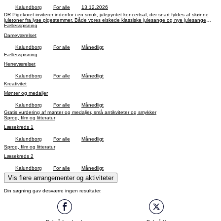
Kalundborg
For alle
13.12.2026
DR Pigekoret inviterer indenfor i en smuk, julepyntet koncertsal, der snart fyldes af skønne
juletoner fra lyse pigestemmer. Både vores elskede klassiske julesange og nye julesange
fremføres på smukkeste vis, og koncerterne er altid nærværende og stemningsfulde.
Fællesspisning
Dameværelset
Kalundborg
For alle
Månedligt
Fællesspisning
Herreværelset
Kalundborg
For alle
Månedligt
Kreativitet
Mønter og medaljer
Kalundborg
For alle
Månedligt
Gratis vurdering af mønter og medaljer, små antikviteter og smykker
Sprog, film og litteratur
Læsekreds 1
Kalundborg
For alle
Månedligt
Sprog, film og litteratur
Læsekreds 2
Kalundborg
For alle
Månedligt
Vis flere arrangementer og aktiviteter
Din søgning gav desværre ingen resultater.