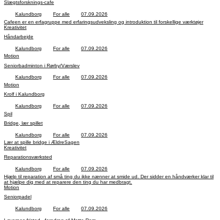
Slægtsforsknings-cafe
Kalundborg
For alle
07.09.2026
Cafeen er en erfagruppe med erfaringsudveksling og introduktion til forskellige værktøjer
Kreativitet
Håndarbejde
Kalundborg
For alle
07.09.2026
Motion
Seniorbadminton i Rørby/Værslev
Kalundborg
For alle
07.09.2026
Motion
Krolf i Kalundborg
Kalundborg
For alle
07.09.2026
Spil
Bridge, lær spillet
Kalundborg
For alle
07.09.2026
Lær at spille bridge i ÆldreSagen
Kreativitet
Reparationsværksted
Kalundborg
For alle
07.09.2026
Hjælp til reparation af små ting du ikke nænner at smide ud. Der sidder en håndværker klar til
at hjælpe dig med at reparere den ting du har medbragt.
Motion
Seniorpadel
Kalundborg
For alle
07.09.2026