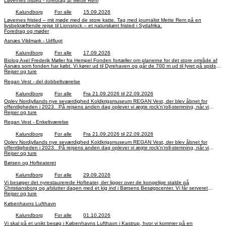
Løvernes fristed - foredrag af Mette Rem
Kalundborg
For alle
15.09.2026
Løvernes fristed – mit møde med de store katte. Tag med journalist Mette Rem på en
livsbekræftende rejse til Lionsrock – et naturskønt fristed i Sydafrika.
Foredrag og møder
Asnæs Vildmark - Udflugt
Kalundborg
For alle
17.09.2026
Biolog Axel Frederik Møller fra Hempel Fonden fortæller om planerne for det store område af
Asnæs som fonden har købt. Vi kører ud til Dyrehaven og går de 700 m ud til fyret på spidsen
af Asnæs og får fortalt om planerne og nyder en kop kaffe.
Rejser og ture
Regan Vest - del dobbeltværelse
Kalundborg
For alle
Fra 21.09.2026 til 22.09.2026
Oplev Nordjyllands nye seværdighed Koldkrigsmuseum REGAN Vest, der blev åbnet for
offentligheden i 2023. På rejsens anden dag oplever vi ægte rock’n’roll-stemning, når vi
besøger Memphis Mansion – Elvismuseet,
Rejser og ture
Regan Vest - Enkeltværelse
Kalundborg
For alle
Fra 21.09.2026 til 22.09.2026
Oplev Nordjyllands nye seværdighed Koldkrigsmuseum REGAN Vest, der blev åbnet for
offentligheden i 2023. På rejsens anden dag oplever vi ægte rock’n’roll-stemning, når vi
besøger Memphis Mansion – Elvismuseet,
Rejser og ture
Børsen og Hofteateret
Kalundborg
For alle
29.09.2026
Vi besøger det nyrestaurerede Hofteater, der ligger over de kongelige stalde på
Christiansborg og afslutter dagen med et kig ind i Børsens Besøgscenter. Vi får serveret
lækkert smørrebrød i Restaurant ”Norrlyst i Tårnet” på Christiansborg.
Rejser og ture
Københavns Lufthavn
Kalundborg
For alle
01.10.2026
Vi skal på et unikt besøg i Københavns Lufthavn i Kastrup, hvor vi kommer på en