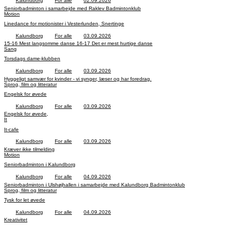
Kalundborg
For alle
02.09.2026
Seniorbadminton i samarbejde med Raklev Badmintonklub
Motion
Linedance for motionister i Vesterlunden, Snertinge
Kalundborg
For alle
03.09.2026
15-16 Mest langsomme danse 16-17 Det er mest hurtige danse
Sang
Torsdags dame-klubben
Kalundborg
For alle
03.09.2026
Hyggeligt samvær for kvinder - vi synger, læser og har foredrag.
Sprog, film og litteratur
Engelsk for øvede
Kalundborg
For alle
03.09.2026
Engelsk for øvede,
It
It-cafe
Kalundborg
For alle
03.09.2026
Kræver ikke tilmelding
Motion
Seniorbadminton i Kalundborg
Kalundborg
For alle
04.09.2026
Seniorbadminton i Ulshøjhallen i samarbejde med Kalundborg Badmintonklub
Sprog, film og litteratur
Tysk for let øvede
Kalundborg
For alle
04.09.2026
Kreativitet