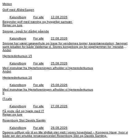
Motion
Golf med ÆldreSagen
Kalundborg
For alle
12.08.2026
Begynder golf med træning og hyggeligt samvær.
Rejser og ture
Sprogø - også for dårligt gående
Kalundborg
For alle
22.08.2026
Sprogø har været sørøverhule og base for vendernes togter, karantænestation, fængsel,
samt lokalitet for både Valdemar d. Stores kongeborg og for pigehjemmet for ’moralsk
defekte’ kvinder. Middag på Skipperkroen.
Andet
Hjerterederkursus 15
Kalundborg
For alle
25.08.2026
Med instruktør fra Hjerteforeningen afholder vi hjerterederkursus
Andet
Hjerterederkursus 16
Kalundborg
For alle
25.08.2026
Med instruktør fra Hjerteforeningen afholder vi hjerterederkursus
It
IT-cafe
Kalundborg
For alle
27.08.2026
Få gode råd og hjælp med IT
Rejser og ture
Rosenborg Slot Davids Samlin
Kalundborg
For alle
28.08.2026
Dagens udflugt går til en lille idyllisk plet midt i vores hovedstad – Kongens Have, hvor vi
både ser det smukke renæssanceslot Rosenborg Slot og Davids Samling.