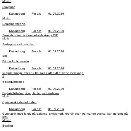
Motion
Stavgang
Kalundborg
For alle
01.09.2026
Motion
Seniorbordtennis
Kalundborg
For alle
01.09.2026
Seniorbordtennis i samarbejde Aarby GIF
Motion
Stolegymnastik - motion
Kalundborg
For alle
01.09.2026
Spil
Bridge for let øvede
Kalundborg
For alle
01.09.2026
Vi spiller bridge efter tur fra 14-17 afbrudt af kaffe med kage.
It
It-billedværksted
Kalundborg
For alle
01.09.2026
Digitale billeder på pc, tablet, mobiltelefon
Motion
Gymnastik i Vesterlunden
Kalundborg
For alle
01.09.2026
Gymnastik med fokus på balance, smidighed, koordination og mange øvelser kan udføres på
stol.
Motion
Bowling