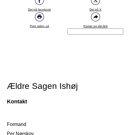
Del på facebook
Del på X
Print siden ud
Kopier og del link
Ældre Sagen Ishøj
Kontakt
Formand
Per Nørskov