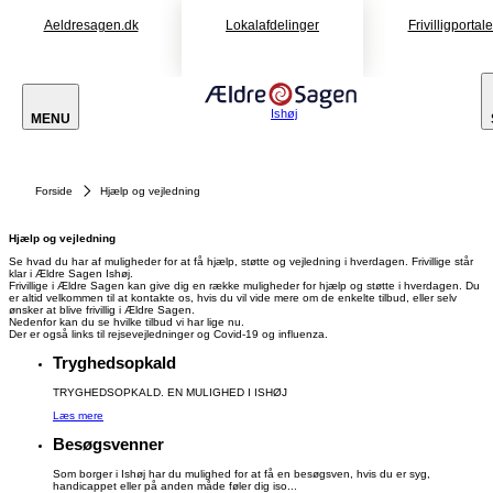
Aeldresagen.dk
Lokalafdelinger
Frivilligportal
Ishøj
MENU
Forside
Hjælp og vejledning
Hjælp og vejledning
Se hvad du har af muligheder for at få hjælp, støtte og vejledning i hverdagen. Frivillige står
klar i Ældre Sagen Ishøj.
Frivillige i Ældre Sagen kan give dig en række muligheder for hjælp og støtte i hverdagen. Du
er altid velkommen til at kontakte os, hvis du vil vide mere om de enkelte tilbud, eller selv
ønsker at blive frivillig i Ældre Sagen.
Nedenfor kan du se hvilke tilbud vi har lige nu.
Der er også links til rejsevejledninger og Covid-19 og influenza.
Tryghedsopkald
TRYGHEDSOPKALD. EN MULIGHED I ISHØJ
Læs mere
Besøgsvenner
Som borger i Ishøj har du mulighed for at få en besøgsven, hvis du er syg,
handicappet eller på anden måde føler dig iso...