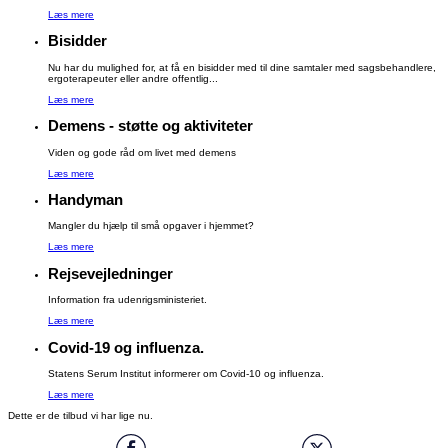
Læs mere
Bisidder
Nu har du mulighed for, at få en bisidder med til dine samtaler med sagsbehandlere,
ergoterapeuter eller andre offentlig...
Læs mere
Demens - støtte og aktiviteter
Viden og gode råd om livet med demens
Læs mere
Handyman
Mangler du hjælp til små opgaver i hjemmet?
Læs mere
Rejsevejledninger
Information fra udenrigsministeriet.
Læs mere
Covid-19 og influenza.
Statens Serum Institut informerer om Covid-10 og influenza.
Læs mere
Dette er de tilbud vi har lige nu.