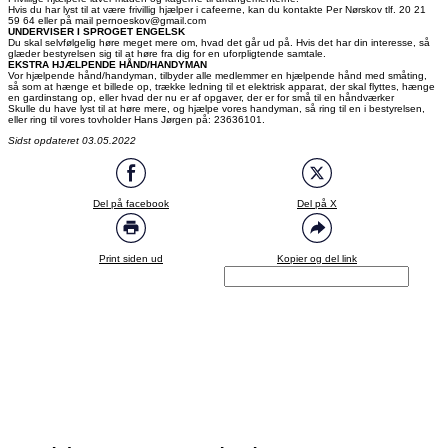
Hvis du har lyst til at være frivillig hjælper i cafeerne, kan du kontakte Per Nørskov tlf. 20 21
59 64 eller på mail pernoeskov@gmail.com
UNDERVISER I SPROGET ENGELSK
Du skal selvfølgelig høre meget mere om, hvad det går ud på. Hvis det har din interesse, så
glæder bestyrelsen sig til at høre fra dig for en uforpligtende samtale.
EKSTRA HJÆLPENDE HÅND/HANDYMAN
Vor hjælpende hånd/handyman, tilbyder alle medlemmer en hjælpende hånd med småting,
så som at hænge et billede op, trække ledning til et elektrisk apparat, der skal flyttes, hænge
en gardinstang op, eller hvad der nu er af opgaver, der er for små til en håndværker
Skulle du have lyst til at høre mere, og hjælpe vores handyman, så ring til en i bestyrelsen,
eller ring til vores tovholder Hans Jørgen på: 23636101.
Sidst opdateret 03.05.2022
Del på facebook
Del på X
Print siden ud
Kopier og del link