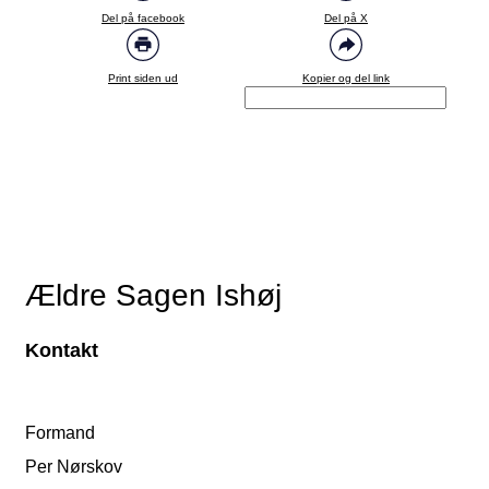
Del på facebook
Del på X
Print siden ud
Kopier og del link
Ældre Sagen Ishøj
Kontakt
Formand
Per Nørskov