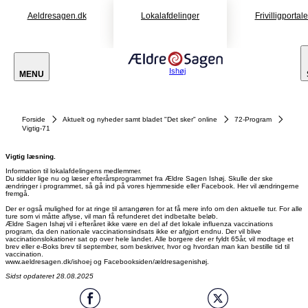
Aeldresagen.dk
Lokalafdelinger
Frivilligportal
Ishøj
MENU
Forside
Aktuelt og nyheder samt bladet "Det sker" online
72-Program
Vigtig-71
Vigtig læsning.
Information til lokalafdelingens medlemmer.
Du sidder lige nu og læser efterårsprogrammet fra Ældre Sagen Ishøj. Skulle der ske
ændringer i programmet, så gå ind på vores hjemmeside eller Facebook. Her vil ændringerne
fremgå.
Der er også mulighed for at ringe til arrangøren for at få mere info om den aktuelle tur. For alle
ture som vi måtte aflyse, vil man få refunderet det indbetalte beløb.
Ældre Sagen Ishøj vil i efteråret ikke være en del af det lokale influenza vaccinations
program, da den nationale vaccinationsindsats ikke er afgjort endnu. Der vil blive
vaccinationslokationer sat op over hele landet. Alle borgere der er fyldt 65år, vil modtage et
brev eller e-Boks brev til september, som beskriver, hvor og hvordan man kan bestille tid til
vaccination.
www.aeldresagen.dk/ishoej og Facebooksiden/ældresagenishøj.
Sidst opdateret 28.08.2025