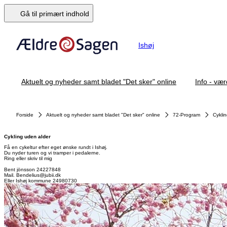
Gå til primært indhold
Ishøj
Aktuelt og nyheder samt bladet "Det sker" online
Info - vær
Forside
Aktuelt og nyheder samt bladet "Det sker" online
72-Program
Cykli
Cykling uden alder
Få en cykeltur efter eget ønske rundt i Ishøj.
Du nyder turen og vi tramper i pedalerne.
Ring eller skriv til mig
Bent jönsson 24227848
Mail. Bendelius@jubii.dk
Eller Ishøj kommune 24980730