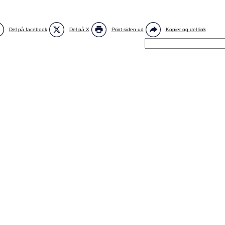
Del på facebook
Del på X
Print siden ud
Kopier og del link