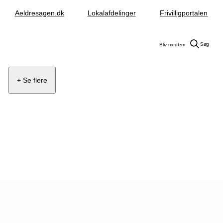
Aeldresagen.dk
Lokalafdelinger
Frivilligportalen
Søg
Bliv medlem
+ Se flere