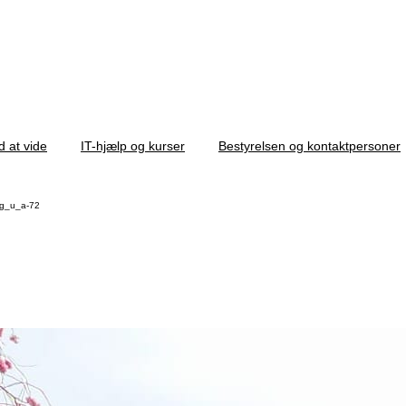
d at vide
IT-hjælp og kurser
Bestyrelsen og kontaktpersoner
ng_u_a-72