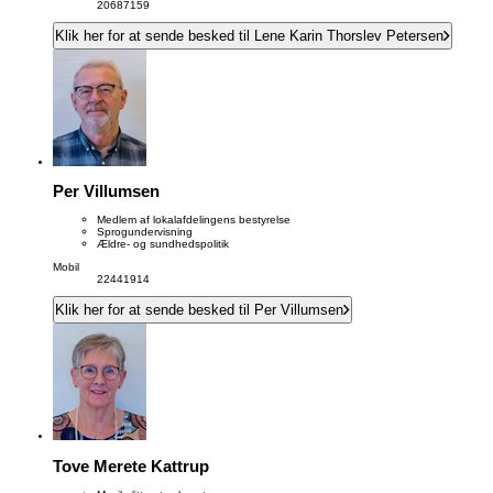
20687159
Klik her for at sende besked til Lene Karin Thorslev Petersen
Per Villumsen
Medlem af lokalafdelingens bestyrelse
Sprogundervisning
Ældre- og sundhedspolitik
Mobil
22441914
Klik her for at sende besked til Per Villumsen
Tove Merete Kattrup