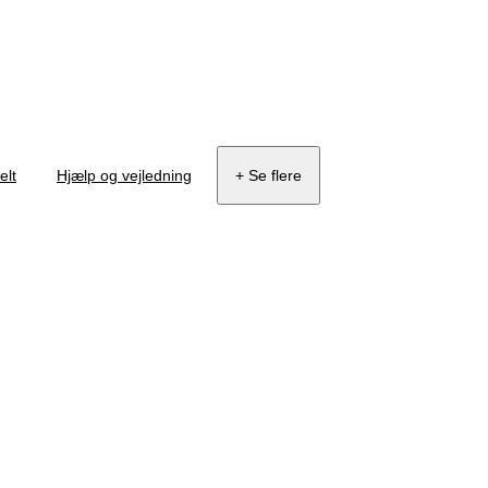
elt
Hjælp og vejledning
+ Se flere