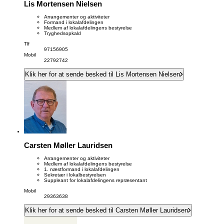
Lis Mortensen Nielsen
Arrangementer og aktiviteter
Formand i lokalafdelingen
Medlem af lokalafdelingens bestyrelse
Tryghedsopkald
Tlf
97156905
Mobil
22792742
Klik her for at sende besked til Lis Mortensen Nielsen
Carsten Møller Lauridsen
Arrangementer og aktiviteter
Medlem af lokalafdelingens bestyrelse
1. næstformand i lokalafdelingen
Sekretær i lokalbestyrelsen
Suppleant for lokalafdelingens repræsentant
Mobil
29363638
Klik her for at sende besked til Carsten Møller Lauridsen