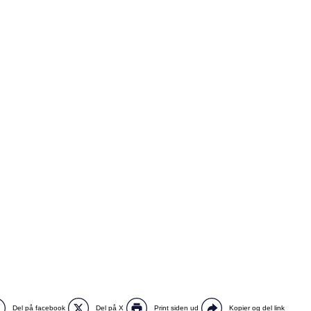
Del på facebook
Del på X
Print siden ud
Kopier og del link