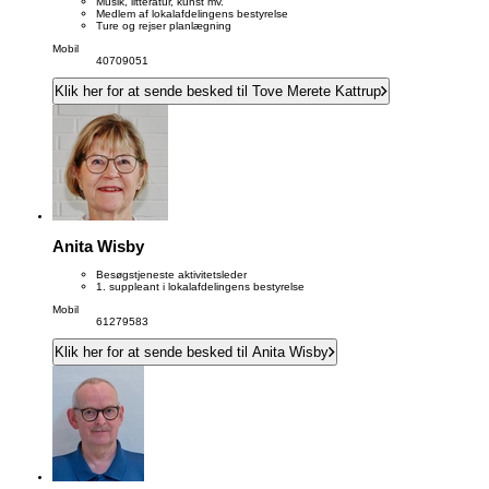
Musik, litteratur, kunst mv.
Medlem af lokalafdelingens bestyrelse
Ture og rejser planlægning
Mobil
40709051
Klik her for at sende besked til Tove Merete Kattrup
Anita Wisby
Besøgstjeneste aktivitetsleder
1. suppleant i lokalafdelingens bestyrelse
Mobil
61279583
Klik her for at sende besked til Anita Wisby