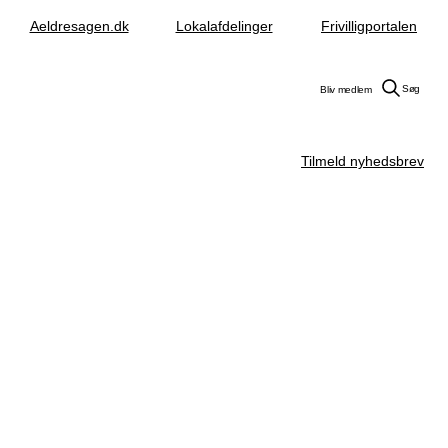
Aeldresagen.dk
Lokalafdelinger
Frivilligportalen
Søg
Bliv medlem
Tilmeld nyhedsbrev