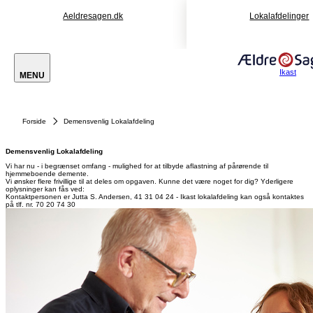
Aeldresagen.dk
Lokalafdelinger
Ikast
MENU
Forside
Demensvenlig Lokalafdeling
Demensvenlig Lokalafdeling
Vi har nu - i begrænset omfang - mulighed for at tilbyde aflastning af pårørende til
hjemmeboende demente.
Vi ønsker flere frivillige til at deles om opgaven. Kunne det være noget for dig? Yderligere
oplysninger kan fås ved:
Kontaktpersonen er Jutta S. Andersen, 41 31 04 24 - Ikast lokalafdeling kan også kontaktes
på tlf. nr. 70 20 74 30