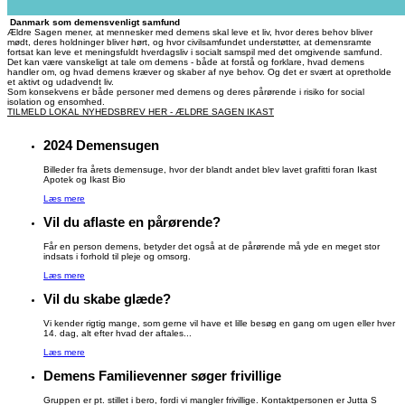
Danmark som demensvenligt samfund
Ældre Sagen mener, at mennesker med demens skal leve et liv, hvor deres behov bliver
mødt, deres holdninger bliver hørt, og hvor civilsamfundet understøtter, at demensramte
fortsat kan leve et meningsfuldt hverdagsliv i socialt samspil med det omgivende samfund.
Det kan være vanskeligt at tale om demens - både at forstå og forklare, hvad demens
handler om, og hvad demens kræver og skaber af nye behov. Og det er svært at opretholde
et aktivt og udadvendt liv.
Som konsekvens er både personer med demens og deres pårørende i risiko for social
isolation og ensomhed.
TILMELD LOKAL NYHEDSBREV HER - ÆLDRE SAGEN IKAST
2024 Demensugen
Billeder fra årets demensuge, hvor der blandt andet blev lavet grafitti foran Ikast
Apotek og Ikast Bio
Læs mere
Vil du aflaste en pårørende?
Får en person demens, betyder det også at de pårørende må yde en meget stor
indsats i forhold til pleje og omsorg.
Læs mere
Vil du skabe glæde?
Vi kender rigtig mange, som gerne vil have et lille besøg en gang om ugen eller hver
14. dag, alt efter hvad der aftales...
Læs mere
Demens Familievenner søger frivillige
Gruppen er pt. stillet i bero, fordi vi mangler frivillige. Kontaktpersonen er Jutta S