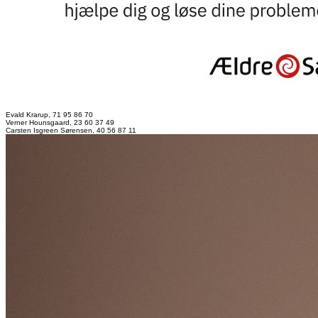
Evald Krarup, 71 95 86 70
Verner Hounsgaard, 23 60 37 49
Carsten Isgreen Sørensen, 40 56 87 11