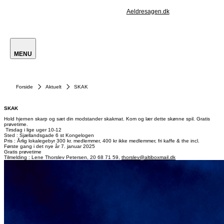
Aeldresagen.dk
MENU
Forside
Aktuelt
SKAK
SKAK
Hold hjernen skarp og sæt din modstander skakmat. Kom og lær dette skønne spil. Gratis
prøvetime.
Tirsdag i lige uger 10-12
Sted : Sjællandsgade 6 st Kongelogen
Pris : Årlig lokalegebyr 300 kr. medlemmer, 400 kr ikke medlemmer, fri kaffe & the incl.
Første gang i det nye år 7. januar 2025
Gratis prøvetime
Tilmelding : Lene Thorslev Petersen, 20 68 71 59,
thorslev@altiboxmail.dk