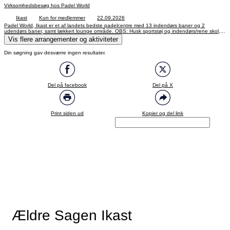
Virksomhedsbesøg hos Padel World
Ikast
Kun for medlemmer
22.09.2026
Padel World, Ikast er et af landets bedste padelcentre med 13 indendørs baner og 2
udendørs baner, samt lækkert lounge område. OBS: Husk sportstøj og indendørs/rene skol,
hvis du har lyst til at prøver kræfter med padel.
Vis flere arrangementer og aktiviteter
Din søgning gav desværre ingen resultater.
Del på facebook
Del på X
Print siden ud
Kopier og del link
Ældre Sagen Ikast