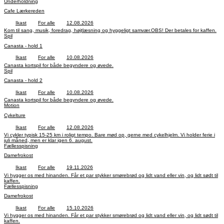
Underholdning
Cafe Lærkereden
Ikast
For alle
12.08.2026
Kom til sang, musik, foredrag, højtlæsning og hyggeligt samvær.OBS! Der betales for kaffen.
Spil
Canasta - hold 1
Ikast
For alle
10.08.2026
Canasta kortspil for både begyndere og øvede.
Spil
Canasta - hold 2
Ikast
For alle
10.08.2026
Canasta kortspil for både begyndere og øvede.
Motion
Cykelture
Ikast
For alle
12.08.2026
Vi cykler typisk 15-25 km i roligt tempo. Bare mød op, gerne med cykelhjelm. Vi holder ferie i
juli måned, men er klar igen 6. august.
Fællesspisning
Damefrokost
Ikast
For alle
19.11.2026
Vi hygger os med hinanden. Får et par stykker smørebrød og lidt vand eller vin, og lidt sødt til
kaffen.
Fællesspisning
Damefrokost
Ikast
For alle
15.10.2026
Vi hygger os med hinanden. Får et par stykker smørebrød og lidt vand eller vin, og lidt sødt til
kaffen.