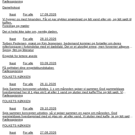
Fællesspisning
Damefrokost
Ikast
For alle
17.09.2026
Vi hygger os med hinanden. Får et par stykker smørebrød og lidt vand eller vin, og lidt sødt til
kaffen.
Foredrag og møder
Det vi helst ikke taler om, nemlig døden.
Ikast
For alle
28.10.2026
Torben Pedersen, præst og Kim Jespersen, bedemand kommer og fortæller om deres
roller/opgaver i forbindelse med et dødsfald. Det er et alvorligt emne, men forventer alligevel,
at det bliver en god eftermiddag. Deltagelse er gratis.
Sprog, film og litteratur
Engelsk for lettere øvede
Ikast
For alle
03.09.2026
Få opfrisket dine engelskkundskaber.
Fællesspisning
FOLKETS KØKKEN
Ikast
For alle
26.11.2026
Spis Sammen konceptet udvides. 1 x om måneden spiser vi sammen God gammeldaws
hverdagsmad her til 1 glas vin/1 øl eller 1 vand og slutter med kaffe/The og lidt sødt. Vi
synger en sang eller 2 Måske er der en der vil fortælle om Ikast i Gamle dage Byd ind med
Fællesspisning
gode ideer til fælles underholdning
FOLKETS KØKKEN
Ikast
For alle
29.10.2026
Spis sammen konceptet udvides, så vi spiser sammen en gang om måneden. God
gammeldaws hverdagsmad med et glas vin, øl eller vand. Vi slutter med kaffe, te og lidt sødt,
og vi synger en sang eller to. Måske er der en der vil fortælle om Ikast i gamle dage. Byd ind
Fællesspisning
med gode ideer til fælles underholdning.
FOLKETS KØKKEN
Ikast
For alle
27.08.2026