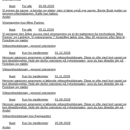
Ikast
For alle
30.09.2026
Vi synger de sange, vi kender og elsker, men vi lærer også nye sange. Bente Busk guider os
gennem eftermiddagen. Kaffe kan købes.
Andet
Vinsmagning hos Wine Partner.
Ikast
For alle
05.11.2026
Vi gentager den årlige succes med vinsmagning og et let traktement fra henholdsvis ’Wine
Partner’ og Løvbjerg. Vi prøvesmager 7 forskellige lækre vine. Max 30 personer efter først til
mølle.
Foredrag og møder
Virksomhedsbesøg - generel orientering
Ikast
Kun for medlemmer
01.12.2026
Henover sæsonen arrangerer vi løbende virksomhedsbesøg. Disse er ofte med kort varsel og
kort tilmeldingsfrist. Hold dig derfor orienteret på nyhedsmailen, som du kan tilmelde dig på
Ældre Sagen Ikast under "tilmeld nyhedsbrev"
Foredrag og møder
Virksomhedsbesøg - generel orientering
Ikast
Kun for medlemmer
01.11.2026
Henover sæsonen arrangerer vi løbende virksomhedsbesøg. Disse er ofte med kort varsel og
kort tilmeldingsfrist. Hold dig derfor orienteret på nyhedsmailen, som du kan tilmelde dig på
Ældre Sagen Ikast under "tilmeld nyhedsbrev"
Foredrag og møder
Virksomhedsbesøg - generel orientering
Ikast
Kun for medlemmer
01.09.2026
Henover sæsonen arrangerer vi løbende virksomhedsbesøg. Disse er ofte med kort varsel og
kort tilmeldingsfrist. Hold dig derfor orienteret på nyhedsmailen, som du kan tilmelde dig på
Ældre Sagen Ikast under "tilmeld nyhedsbrev"
Andet
Virksomhedsbesøg hos Kjargaarden
Ikast
Kun for medlemmer
20.08.2026
Andet