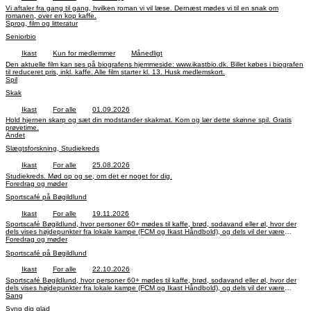
Vi aftaler fra gang til gang, hvilken roman vi vil læse. Dernæst mødes vi til en snak om
romanen, over en kop kaffe.
Sprog, film og litteratur
Seniorbio
Ikast
Kun for medlemmer
Månedligt
Den aktuelle film kan ses på biografens hjemmeside: www.ikastbio.dk. Billet købes i biografen
til reduceret pris, inkl. kaffe. Alle film starter kl. 13. Husk medlemskort.
Spil
Skak
Ikast
For alle
01.09.2026
Hold hjernen skarp og sæt din modstander skakmat. Kom og lær dette skønne spil. Gratis
prøvetime.
Andet
Slægtsforskning, Studiekreds
Ikast
For alle
25.08.2026
Studiekreds. Mød op og se, om det er noget for dig.
Foredrag og møder
Sportscafé på Bøgildlund
Ikast
For alle
19.11.2026
Sportscafé Bøgildlund, hvor personer 60+ mødes til kaffe, brød, sodavand eller øl, hvor der
dels vises højdepunkter fra lokale kampe (FCM og Ikast Håndbold), og dels vil der være
indslag fra en tidligere lokal kendt sportsudøver, træner eller leder.
Foredrag og møder
Sportscafé på Bøgildlund
Ikast
For alle
22.10.2026
Sportscafé Bøgildlund, hvor personer 60+ mødes til kaffe, brød, sodavand eller øl, hvor der
dels vises højdepunkter fra lokale kampe (FCM og Ikast Håndbold), og dels vil der være
indslag fra en tidligere lokal kendt sportsudøver, træner eller leder.
Sang
Syng dig glad