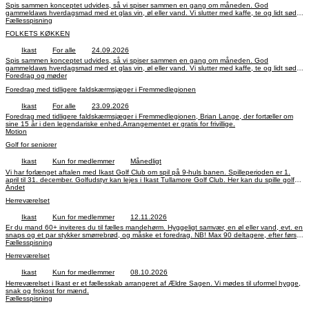
Spis sammen konceptet udvides, så vi spiser sammen en gang om måneden. God
gammeldaws hverdagsmad med et glas vin, øl eller vand. Vi slutter med kaffe, te og lidt sødt,
og vi synger en sang eller to. Måske er der en der vil fortælle om Ikast i gamle dage. Byd ind
Fællesspisning
med gode ideer til fælles underholdning.
FOLKETS KØKKEN
Ikast
For alle
24.09.2026
Spis sammen konceptet udvides, så vi spiser sammen en gang om måneden. God
gammeldaws hverdagsmad med et glas vin, øl eller vand. Vi slutter med kaffe, te og lidt sødt,
og vi synger en sang eller to. Måske er der en der vil fortælle om Ikast i gamle dage. Byd ind
Foredrag og møder
med gode ideer til fælles underholdning.
Foredrag med tidligere faldskærmsjæger i Fremmedlegionen
Ikast
For alle
23.09.2026
Foredrag med tidligere faldskærmsjæger i Fremmedlegionen, Brian Lange, der fortæller om
sine 15 år i den legendariske enhed.Arrangementet er gratis for frivillige.
Motion
Golf for seniorer
Ikast
Kun for medlemmer
Månedligt
Vi har forlænget aftalen med Ikast Golf Club om spil på 9-huls banen. Spilleperioden er 1.
april til 31. december. Golfudstyr kan lejes i Ikast Tullamore Golf Club. Her kan du spille golf
på play and pay banen på Remmevej, Ikast.Pris: 850 kr., for alle hverdage.
Andet
Herreværelset
Ikast
Kun for medlemmer
12.11.2026
Er du mand 60+ inviteres du til fælles mandehørm. Hyggeligt samvær, en øl eller vand, evt. en
snaps og et par stykker smørrebrød, og måske et foredrag. NB! Max 90 deltagere, efter først
til mølle princippet.
Fællesspisning
Herreværelset
Ikast
Kun for medlemmer
08.10.2026
Herreværelset i Ikast er et fællesskab arrangeret af Ældre Sagen. Vi mødes til uformel hygge,
snak og frokost for mænd.
Fællesspisning