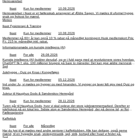
Herreværelset
Ikast
Kun for medlemmer
10.09.2026
Herreværelset i Ikast er et fællesskab arrangeret af Ældre Sagen. Vi mødes til uformel hygge,
snak og frokost for mænd.
Motion
Ikast Fysioterapi & Træning
Ikast
Kun for medlemmer
10.08.2026
Medlemmer på 60+ år kan opnå 10 % rabat på månedligt kontingent.Husk medlemskort.Pris:
P.t. 215 kr. månedligt inkl. rabat.
Informationsmøde om kunstig intelligens (AI)
Ikast
For alle
26.08.2026
Kunstig intelligens (AI) buldrer derudaf, og er i fuld gang med at revolutionere vores hverdag.
ChatGPT fik f. eks. 100 millioner brugere på bare to måneder. Det kan give ældre mennesker
underholdning, ny læring, hjælp til daglige opgaver m.v. Underviser er jurist Brian Nygaard.
Spil
Julehygge - Quiz og Knas i Kongefløjen
Ikast
Kun for medlemmer
05.12.2026
Ind under Ju, vi mødes og hygger os med hinanden. Vi synger og laver lidt sjov med Quiz og
knas.
Juletur til Haughus Gods & Sønderskov Herregård
Ikast
Kun for medlemmer
28.11.2026
Turen går til Haughus Gods, hvor vi skal opleve det store julekræmmermarked. Derefter er
julefrokost på en lokal kro. Sidste stop er Sønderskov Herregård, der på denne tid, er flot
julepyntet. Hovedbygningen blev oprindelig bygget i middelalderen som en befæstet borg.
Fællesspisning
Herefter går turen hjemad.
Kaffeklub
Ikast
For alle
Månedligt
Har du lyst til at mødes med andre seniorer i kaffeklubben. Alle kan deltage, også gerne
mænd, til en hyggelig snak, stolegymnastik, spil, strik, kortspil eller hvad vi finder på.
Spil