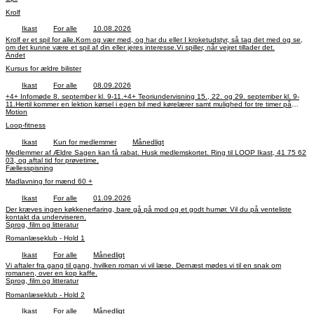
Krolf
Ikast
For alle
10.08.2026
Krolf er et spil for alle.Kom og vær med, og har du eller I kroketudstyr, så tag det med og se,
om det kunne være et spil af din eller jeres interesse.Vi spiller, når vejret tillader det.
Andet
Kursus for ældre bilister
Ikast
For alle
08.09.2026
+4+ Infomøde 8. september kl. 9-11.+4+ Teoriundervisning 15., 22. og 29. september kl. 9-
11.Hertil kommer en lektion kørsel i egen bil med kørelærer samt mulighed for tre timer på
glatbane.Sted: Køreteknisk Anlæg, Hammerum.Tilmelding senest fredag 4. september til
Motion
Carsten Lauridsen, 29 36 36 38, carstenlauridsen@gmail.comPris: 500 kr., hvis du er fyldt 65
Loop-fitness
år og bor i kommunen.
Ikast
Kun for medlemmer
Månedligt
Medlemmer af Ældre Sagen kan få rabat. Husk medlemskortet. Ring til LOOP Ikast, 41 75 62
03, og aftal tid for prøvetime.
Fællesspisning
Madlavning for mænd 60 +
Ikast
For alle
01.09.2026
Der kræves ingen køkkenerfaring, bare gå på mod og et godt humør. Vil du på venteliste
kontakt da underviseren.
Sprog, film og litteratur
Romanlæseklub - Hold 1
Ikast
For alle
Månedligt
Vi aftaler fra gang til gang, hvilken roman vi vil læse. Dernæst mødes vi til en snak om
romanen, over en kop kaffe.
Sprog, film og litteratur
Romanlæseklub - Hold 2
Ikast
For alle
Månedligt