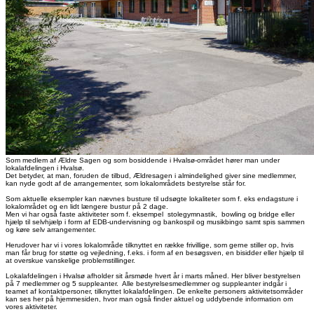
Som medlem af Ældre Sagen og som bosiddende i Hvalsø-området hører man under
lokalafdelingen i Hvalsø.
Det betyder, at man, foruden de tilbud, Ældresagen i almindelighed giver sine medlemmer,
kan nyde godt af de arrangementer, som lokalområdets bestyrelse står for.
Som aktuelle eksempler kan nævnes busture til udsøgte lokaliteter som f. eks endagsture i
lokalområdet og en lidt længere bustur på 2 dage.
Men vi har også faste aktiviteter som f. eksempel stolegymnastik, bowling og bridge eller
hjælp til selvhjælp i form af EDB-undervisning og bankospil og musikbingo samt spis sammen
og køre selv arrangementer.
Herudover har vi i vores lokalområde tilknyttet en række frivillige, som gerne stiller op, hvis
man får brug for støtte og vejledning, f.eks. i form af en besøgsven, en bisidder eller hjælp til
at overskue vanskelige problemstillinger.
Lokalafdelingen i Hvalsø afholder sit årsmøde hvert år i marts måned. Her bliver bestyrelsen
på 7 medlemmer og 5 suppleanter. Alle bestyrelsesmedlemmer og suppleanter indgår i
teamet af kontaktpersoner, tilknyttet lokalafdelingen. De enkelte personers aktivitetsområder
kan ses her på hjemmesiden, hvor man også finder aktuel og uddybende information om
vores aktiviteter.