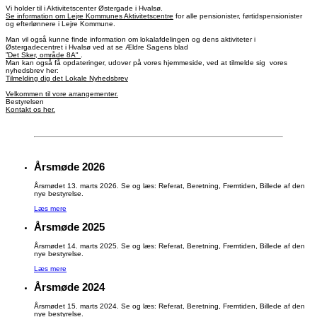
Vi holder til i Aktivitetscenter Østergade i Hvalsø.
Se information om Lejre Kommunes Aktivitetscentre
for alle pensionister, førtidspensionister
og efterlønnere i Lejre Kommune.
Man vil også kunne finde information om lokalafdelingen og dens aktiviteter i
Østergadecentret i Hvalsø ved at se Ældre Sagens blad
”Det Sker, område 8A"
.
Man kan også få opdateringer, udover på vores hjemmeside, ved at tilmelde sig vores
nyhedsbrev her:
Tilmelding dig det Lokale Nyhedsbrev
Velkommen til vore arrangementer.
Bestyrelsen
Kontakt os her.
Årsmøde 2026
Årsmødet 13. marts 2026. Se og læs: Referat, Beretning, Fremtiden, Billede af den
nye bestyrelse.
Læs mere
Årsmøde 2025
Årsmødet 14. marts 2025. Se og læs: Referat, Beretning, Fremtiden, Billede af den
nye bestyrelse.
Læs mere
Årsmøde 2024
Årsmødet 15. marts 2024. Se og læs: Referat, Beretning, Fremtiden, Billede af den
nye bestyrelse.