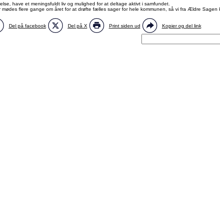
relse, have et meningsfuldt liv og mulighed for at deltage aktivt i samfundet.
r mødes flere gange om året for at drøfte fælles sager for hele kommunen, så vi fra Ældre Sag
Del på facebook
Del på X
Print siden ud
Kopier og del link