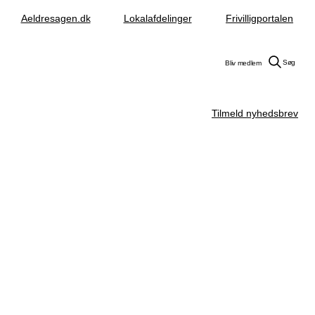
Aeldresagen.dk
Lokalafdelinger
Frivilligportalen
Søg
Bliv medlem
Tilmeld nyhedsbrev