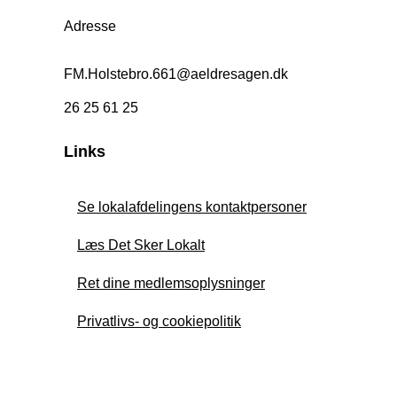
Adresse
FM.Holstebro.661@aeldresagen.dk
26 25 61 25
Links
Se lokalafdelingens kontaktpersoner
Læs Det Sker Lokalt
Ret dine medlemsoplysninger
Privatlivs- og cookiepolitik