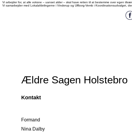
Vi arbejder for, at alle voksne – uanset alder – skal have retten til at bestemme over egen tilvæ
Vi samarbejder med Lokalafdelingerne i Vinderup og Ulfborg-Vemb i Koordinationsudvalget, de
Ældre Sagen Holstebro
Kontakt
Formand
Nina Dalby