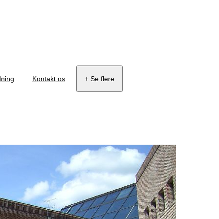
dning
Kontakt os
+ Se flere