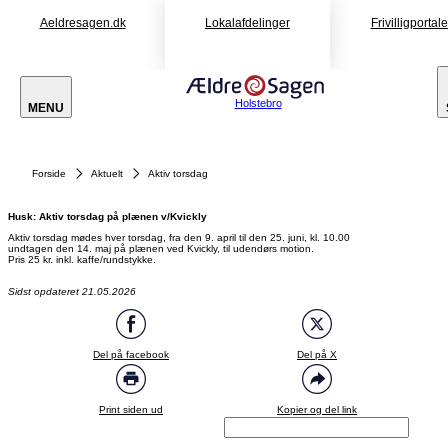
Aeldresagen.dk
Lokalafdelinger
Frivilligportal
Holstebro
MENU
Forside
Aktuelt
Aktiv torsdag
Husk: Aktiv torsdag på plænen v/Kvickly
Aktiv torsdag mødes hver torsdag, fra den 9. april til den 25. juni, kl. 10.00
undtagen den 14. maj på plænen ved Kvickly, til udendørs motion.
Pris 25 kr. inkl. kaffe/rundstykke.
Sidst opdateret 21.05.2026
Del på facebook
Del på X
Print siden ud
Kopier og del link