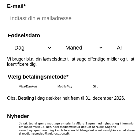
E-mail*
Fødselsdato
Vi bruger bl.a. din fødselsdato til at søge offentlige midler og til at
identificere dig.
Vælg betalingsmetode*
Visa/Dankort
MobilePay
Giro
Obs. Betaling i dag dækker helt frem til 31. december 2026.
Nyheder
Ja tak, jeg vil gerne modtage e-mails fra Ældre Sagen med nyheder og information
om medlemstilbud, herunder medlemstilbud udbudt af Ældre Sagens
samarbejdspartnere. Jeg kan til hver en tid tilbagekalde mit samtykke ved at skrive
til medlemsservice@aeldresagen.dk.