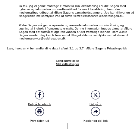
Ja tak, jeg vil gerne modtage e-mails fra min lokalafdeling i Ældre Sagen med
nyheder og information om medlemstilbud fra min lokalafdeling, herunder
medlemstilbud udbudt af Ældre Sagens samarbejdspartnere. Jeg kan til hver en tid
tilbagekalde mit samtykke ved at skrive til medlemsservice@aeldresagen.dk.
Ældre Sagen må gerne opsamle og anvende information om min åbning og
læsning af indhold i fremsendte e-mails. Denne information bruges alene af Ældre
Sagen med det formål at øge relevansen af det fremtidige indhold, som Ældre
Sagen sender. Jeg kan til hver en tid tilbagekalde mit samtykke ved at skrive til
medlemsservice@aeldresagen.dk.
Læs, hvordan vi behandler dine data i afsnit 3.1 og 3.7 i
Ældre Sagens Privatlivspolitik
Send indmeldelse
Slet indtastninger
Del på facebook
Del på X
Print siden ud
Kopier og del link