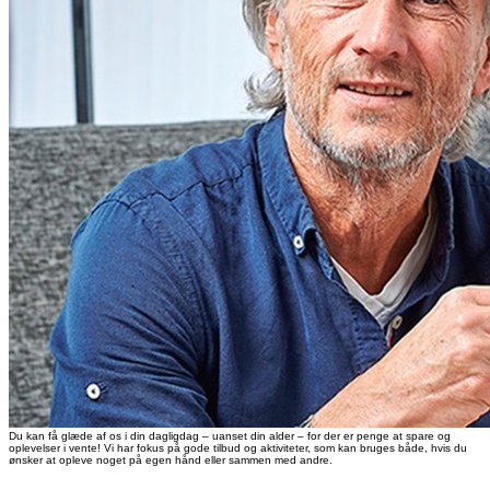
Du kan få glæde af os i din dagligdag – uanset din alder – for der er penge at spare og
oplevelser i vente! Vi har fokus på gode tilbud og aktiviteter, som kan bruges både, hvis du
ønsker at opleve noget på egen hånd eller sammen med andre.