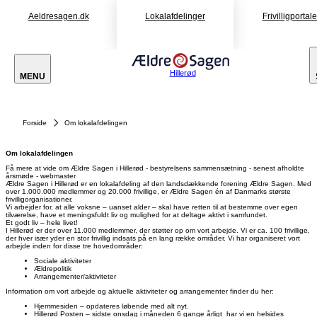
Aeldresagen.dk
Lokalafdelinger
Frivilligportal
Hillerød
MENU
Forside
Om lokalafdelingen
Om lokalafdelingen
Få mere at vide om Ældre Sagen i Hillerød - bestyrelsens sammensætning - senest afholdte
årsmøde - webmaster
Ældre Sagen i Hillerød er en lokalafdeling af den landsdækkende forening Ældre Sagen. Med
over 1.000.000 medlemmer og 20.000 frivillige, er Ældre Sagen én af Danmarks største
frivilligorganisationer.
Vi arbejder for, at alle voksne – uanset alder – skal have retten til at bestemme over egen
tilværelse, have et meningsfuldt liv og mulighed for at deltage aktivt i samfundet.
Et godt liv – hele livet!
I Hillerød er der over 11.000 medlemmer, der støtter op om vort arbejde. Vi er ca. 100 frivillige,
der hver især yder en stor frivillig indsats på en lang række områder. Vi har organiseret vort
arbejde inden for disse tre hovedområder:
Sociale aktiviteter
Ældrepolitik
Arrangementer/aktiviteter
Information om vort arbejde og aktuelle aktiviteter og arrangementer finder du her:
Hjemmesiden – opdateres løbende med alt nyt.
Hillerød Posten – sidste onsdag i måneden 6 gange årligt har vi en helsides