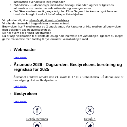
information over aktuelle begivenheder.
Nyhedsbrev – udsendes pr. mail sidste tirsdag i måneden og her er ligeledes
information om næste måneds aktiviteter og arrangementer.
Det Sker – udsendes 6 gange årligt fra Ældre Sagen. Her kan du også læse om
hvad der foregår i andre lokalafdelinger i Nordsjælland.
Vi opfordrer dig til at
tilmelde dig til vort nyhedsbrev
Vi afholder årsmøde i begyndelsen af marts måned.
Bestyrelsen har 7 medlemmer og 2 suppleanter. Vor kasserer er ikke medlem af bestyrelsen,
men deltager i alle bestyrelsesmøder.
Se her hvem der er med i
bestyrelsen
Du er altid velkommen til at kontakte os og høre nærmere om vort arbejde, ligesom du meget
gerne må komme med forslag til nye områder, vi skal arbejde med.
Webmaster
Læs mere
Årsmøde 2026 - Dagsorden, Bestyrelsens beretning og
regnskab for 2025
Årsmødet er blevet afholdt den 24. marts kl. 17.00 i Støberihallen. På denne side er
der adgang til at se Bestyrelsens ...
Læs mere
Bestyrelsen
Læs mere
Del på facebook
Del på X