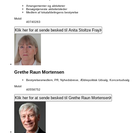
Arrangementer og aktiviteter
Besøgstjeneste aktivitetsleder
Medlem af lokalafdelingens bestyrelse
Mobil
40740263
Klik her for at sende besked til Anita Stoltze Fray
Grethe Raun Mortensen
Bestyrelsesmedlem, PR, Nyhedsbreve, Ældrepolitisk Udvalg, Koncertudvalg
Mobil
40558752
Klik her for at sende besked til Grethe Raun Mortensen