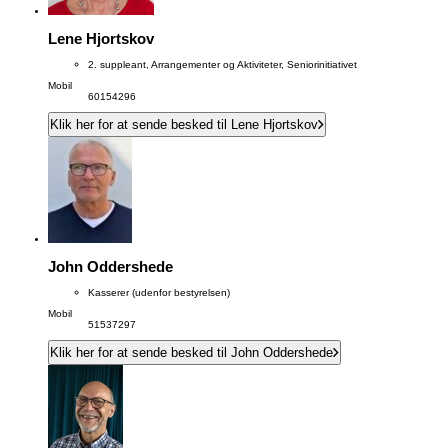
Lene Hjortskov
2. suppleant, Arrangementer og Aktiviteter, Seniorinitiativet
Mobil
60154296
Klik her for at sende besked til Lene Hjortskov
John Oddershede
Kasserer (udenfor bestyrelsen)
Mobil
51537297
Klik her for at sende besked til John Oddershede