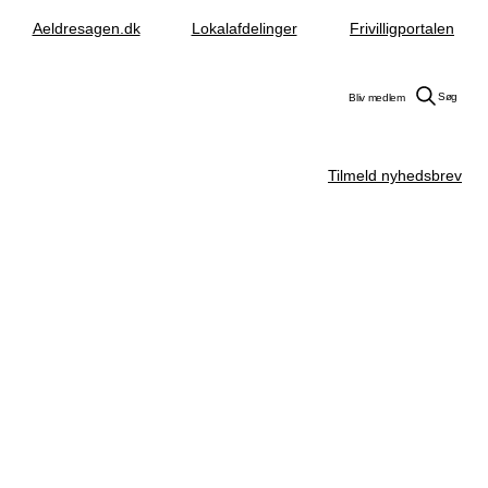
Aeldresagen.dk
Lokalafdelinger
Frivilligportalen
Søg
Bliv medlem
Tilmeld nyhedsbrev