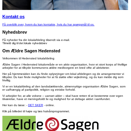
Kontakt os
Få overblik over, hvem du kan kontakte, hvis du har spørgsmål til os.
Nyhedsbrev
Få nyheder fra din lokalafdeling tilsendt via e-mail.
Tilmeld dig til det lokale nyhedsbrev
Om Ældre Sagen Hedensted
Velkommen til Hedensted lokalafdeling
Ældre Sagen i Hedensted lokalområde er en aktiv organisation, hvor et stort korps af frivillige
arbejder for at tilbyde kommunens ældre medborgere en bred vifte af aktiviteter.
Her på hjemmesiden kan du finde oplysninger om lokal afdelingen og de arrangementer vi
tilbyder. Du kan finde muligheder for at få støtte eller vejledning, og du kan melde dig som
frivillig.
Vi er en lokalafdeling af den landsdækkende, almennyttige organisation Ældre Sagen, som
er uafhængig af partipolitik, religion og etniske forhold.
Vi arbejder for, at alle voksne – uanset alder – skal have retten til at bestemme over egen
tilværelse, have et meningsfuldt liv og mulighed for at deltage aktivt i samfundet.
Her kan du læse: -
DET SKER
- online.
Klik på billedet til højre og læs halvårsprogrammet.