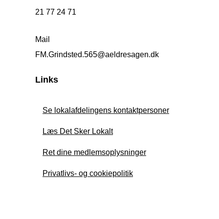
21 77 24 71
Mail
FM.Grindsted.565@aeldresagen.dk
Links
Se lokalafdelingens kontaktpersoner
Læs Det Sker Lokalt
Ret dine medlemsoplysninger
Privatlivs- og cookiepolitik