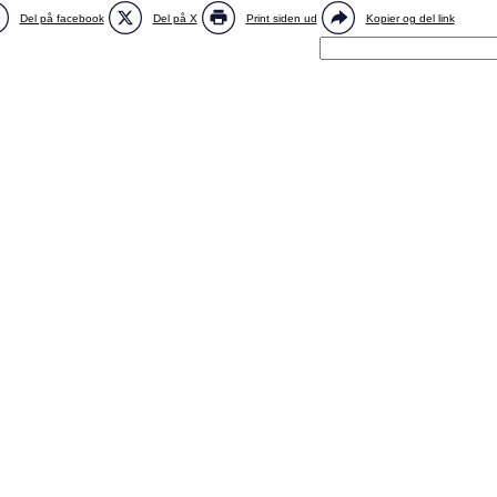
Del på facebook
Del på X
Print siden ud
Kopier og del link