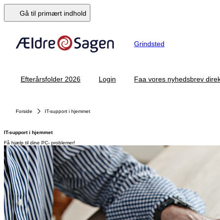
Gå til primært indhold
Grindsted
Efterårsfolder 2026
Login
Faa vores nyhedsbrev direk
Forside
IT-support i hjemmet
IT-support i hjemmet
Få hjælp til dine PC- problemer!