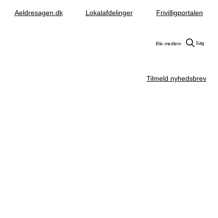
Aeldresagen.dk
Lokalafdelinger
Frivilligportalen
Søg
Bliv medlem
Tilmeld nyhedsbrev