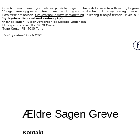
Som bedemand varetager vi alle de praktiske opgaver i forbindelse med bisættelser og begrave
Vi tager vores opgave som bedemand alvorligt og sørger altid for at skabe tryghed og nærvær 
Læs mere om os her:
Sydkystens Begravelsesforretning
- eller ring til os på telefon Tlf. 4615 0
Sydkystens Begravelsesforretning ApS
v/ far og datter – Steen Jørgensen og Mariette Jørgensen
Hundige Strandvej 119, 2670 Greve
Tune Center 7B, 4030 Tune
Sidst opdateret 13.06.2024
Ældre Sagen Greve
Kontakt