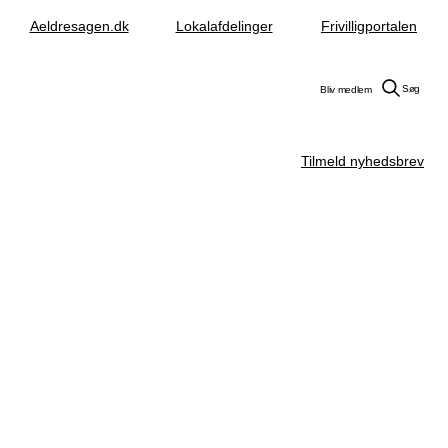
Aeldresagen.dk
Lokalafdelinger
Frivilligportalen
Søg
Bliv medlem
Tilmeld nyhedsbrev