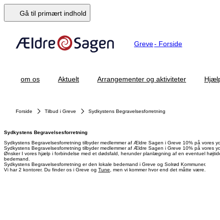
Gå til primært indhold
Greve
-
Forside
om os
Aktuelt
Arrangementer og aktiviteter
Hjæl
Forside
Tilbud i Greve
Sydkystens Begravelsesforretning
Sydkystens Begravelsesforretning
Sydkystens Begravelsesforretning tilbyder medlemmer af Ældre Sagen i Greve 10% på vores yde
Sydkystens Begravelsesforretning
tilbyder medlemmer af Ældre Sagen i Greve 10% på vores yde
Ønsker I vores hjælp i forbindelse med et dødsfald, herunder planlægning af en eventuel højtid
bedemand.
Sydkystens Begravelsesforretning er den lokale bedemand i Greve og Solrød Kommuner.
Vi har 2 kontorer. Du finder os i Greve og
Tune
, men vi kommer hvor end det måtte være.