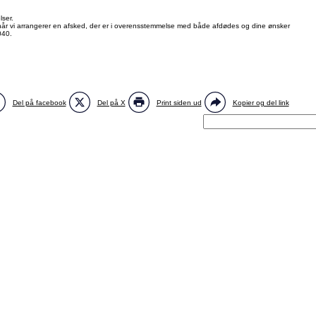
lser.
når vi arrangerer en afsked, der er i overensstemmelse med både afdødes og dine ønsker
040.
Del på facebook
Del på X
Print siden ud
Kopier og del link