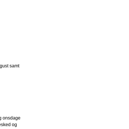
ugust samt
 og onsdage
besked og