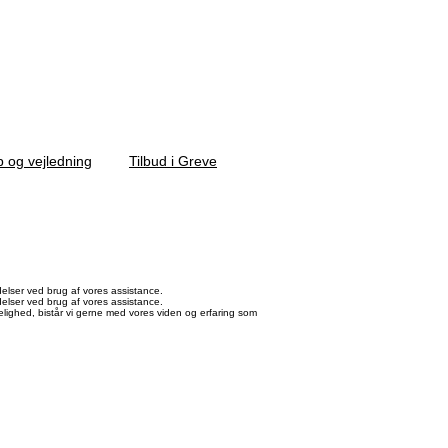
p og vejledning
Tilbud i Greve
lser ved brug af vores assistance.
lser ved brug af vores assistance.
elighed, bistår vi gerne med vores viden og erfaring som