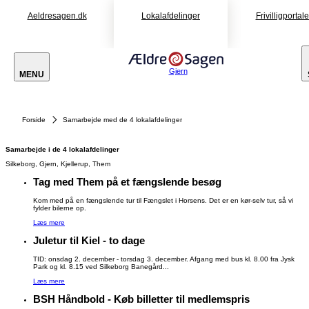
Aeldresagen.dk
Lokalafdelinger
Frivilligportal
Gjern
MENU
Forside
Samarbejde med de 4 lokalafdelinger
Samarbejde i de 4 lokalafdelinger
Silkeborg, Gjern, Kjellerup, Them
Tag med Them på et fængslende besøg
Kom med på en fængslende tur til Fængslet i Horsens. Det er en kør-selv tur, så vi
fylder bilerne op.
Læs mere
Juletur til Kiel - to dage
TID: onsdag 2. december - torsdag 3. december. Afgang med bus kl. 8.00 fra Jysk
Park og kl. 8.15 ved Silkeborg Banegård...
Læs mere
BSH Håndbold - Køb billetter til medlemspris