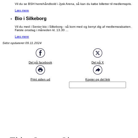
Vil du se BSH herrehåndbold i Jysk Arena, så kan du købe billetter til medlemspris.
Læs mere
Bio i Silkeborg
Vil du med i Senior bio i Silkeborg - så kom med og benyt dig af medlemsrabatten.
Første onsdag i måneden kl. 13.30 ...
Læs mere
Sidst opdateret 09.11.2024
Del på facebook
Del på X
Print siden ud
Kopier og del link