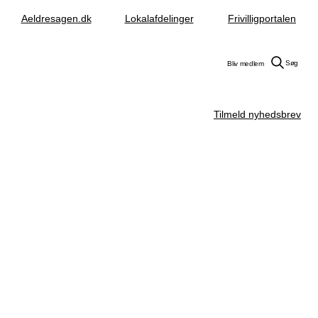
Aeldresagen.dk
Lokalafdelinger
Frivilligportalen
Søg
Bliv medlem
Tilmeld nyhedsbrev