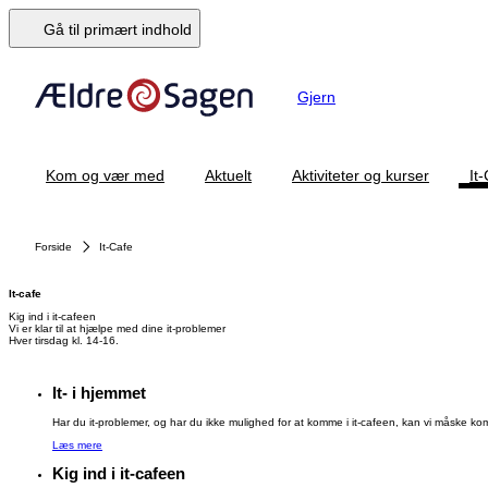
Gå til primært indhold
Gjern
Kom og vær med
Aktuelt
Aktiviteter og kurser
It
Forside
It-Cafe
It-cafe
Kig ind i it-cafeen
Vi er klar til at hjælpe med dine it-problemer
Hver tirsdag kl. 14-16.
It- i hjemmet
Har du it-problemer, og har du ikke mulighed for at komme i it-cafeen, kan vi måske komm
Læs mere
Kig ind i it-cafeen