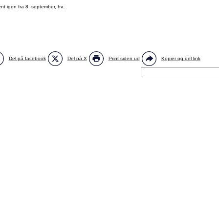
nt igen fra 8. september, hv...
Del på facebook
Del på X
Print siden ud
Kopier og del link