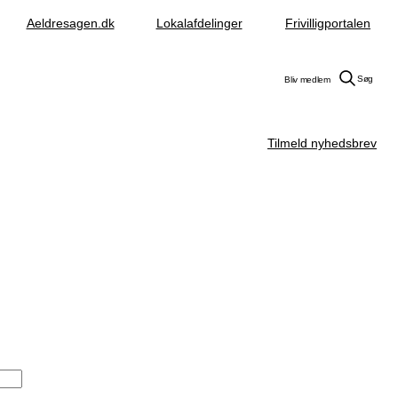
Aeldresagen.dk
Lokalafdelinger
Frivilligportalen
Søg
Bliv medlem
Tilmeld nyhedsbrev