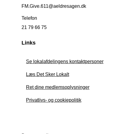
FM.Give.611@aeldresagen.dk
Telefon
21 79 66 75
Links
Se lokalafdelingens kontaktpersoner
Læs Det Sker Lokalt
Ret dine medlemsoplysninger
Privatlivs- og cookiepolitik