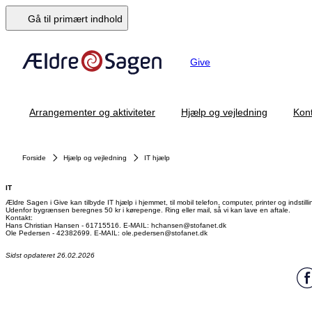
Gå til primært indhold
Give
Arrangementer og aktiviteter
Hjælp og vejledning
Kont
Forside
Hjælp og vejledning
IT hjælp
IT
Ældre Sagen i Give kan tilbyde IT hjælp i hjemmet, til mobil telefon, computer, printer og indstill
Udenfor bygrænsen beregnes 50 kr i kørepenge. Ring eller mail, så vi kan lave en aftale.
Kontakt:
Hans Christian Hansen - 61715516. E-MAIL: hchansen@stofanet.dk
Ole Pedersen - 42382699. E-MAIL: ole.pedersen@stofanet.dk
Sidst opdateret 26.02.2026