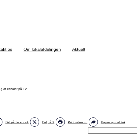
akt os
Om lokalafdelingen
Aktuelt
ing af kanaler på TV.
Del på facebook
Del på X
Print siden ud
Kopier og del link