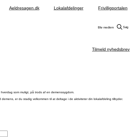
Aeldresagen.dk
Lokalafdelinger
Frivilligportalen
Søg
Bliv medlem
Tilmeld nyhedsbrev
aktiv hverdag som muligt, på trods af en demenssygdom.
emens, er du stadig velkommen til at deltage i de aktiviteter din lokalafdeling tilbyder.