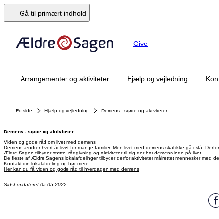
Gå til primært indhold
Give
Arrangementer og aktiviteter
Hjælp og vejledning
Kont
Forside
Hjælp og vejledning
Demens - støtte og aktiviteter
Demens - støtte og aktiviteter
Viden og gode råd om livet med demens
Demens ændrer hvert år livet for mange familier. Men livet med demens skal ikke gå i stå. Derfor
Ældre Sagen tilbyder støtte, rådgivning og aktiviteter til dig der har demens inde på livet.
De fleste af Ældre Sagens lokalafdelinger tilbyder derfor aktiviteter målrettet mennesker med de
Kontakt din lokalafdeling og hør mere.
Her kan du få viden og gode råd til hverdagen med demens
Sidst opdateret 05.05.2022