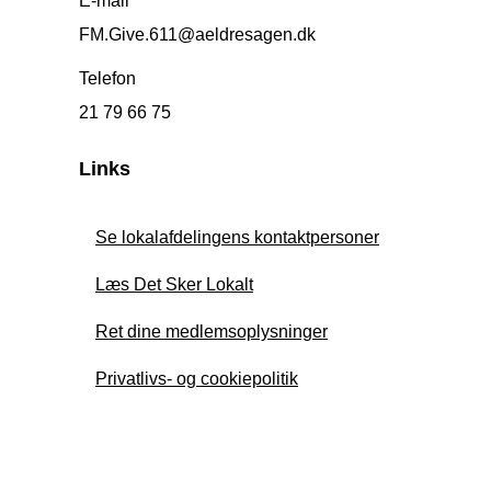
E-mail
FM.Give.611@aeldresagen.dk
Telefon
21 79 66 75
Links
Se lokalafdelingens kontaktpersoner
Læs Det Sker Lokalt
Ret dine medlemsoplysninger
Privatlivs- og cookiepolitik