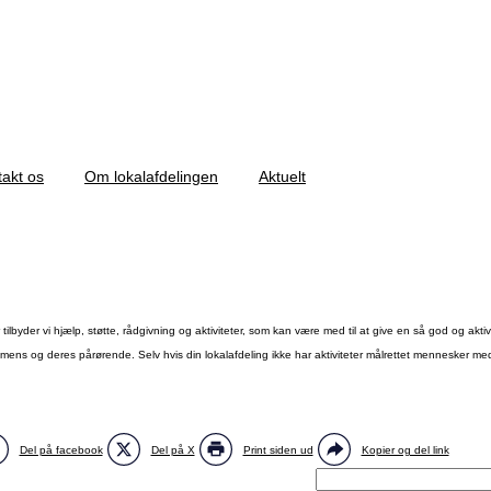
akt os
Om lokalafdelingen
Aktuelt
 tilbyder vi hjælp, støtte, rådgivning og aktiviteter, som kan være med til at give en så god og 
mens og deres pårørende. Selv hvis din lokalafdeling ikke har aktiviteter målrettet mennesker med d
Del på facebook
Del på X
Print siden ud
Kopier og del link