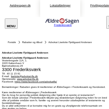
Aeldresagen.dk
Lokalafdelinger
Frivilligportal
Frederiksværk
MENU
Forside
Rabatter og tilbud
Advokat Liselotte Fjeldgaard Andersen
Advokat Liselotte Fjeldgaard Andersen
Advokat Liselotte Fjeldgaard Andersen
Vesterbrogade 11A, 1.
1620 København V
Bjørnebakkevej 29
3300 Frederiksværk
Tlf: 40 11 15 81
E-mail:
liselotte@advokat-lfa.dk
Hjemmeside:
www.advokat-lfa.dk
Facebook:
https://www.facebook.com/advokatlfa/
Bemærkninger: Rabatten gives til medlemmer af ÆldreSagen i Frederiksværk og Hundested.
Kære medlemmer af Ældresagen i Frederiksværk
Har du brug for personlig juridisk rådgivning eller hjælp til at oprette et testamente?
Som din lokale advokat i Frederiksværk tilbyder jeg skræddersyet rådgivning inden for en bred
vifte af juridiske områder som fx. familie- og arveret herunder udarbejdelse af testamente og
fremtidsfuldmagt.
Du er altid velkommen til at kontakte mig for en gratis og uforpligtende telefonsamtale om
dine ønsker og behov.