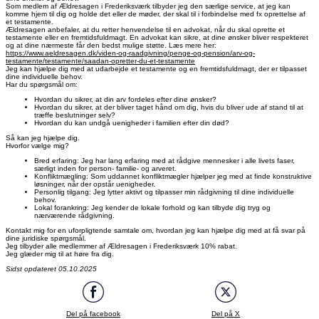
Som medlem af Ældresagen i Frederiksværk tilbyder jeg den særlige service, at jeg kan
komme hjem til dig og holde det eller de møder, der skal til i forbindelse med fx oprettelse af
et testamente.
Ældresagen anbefaler, at du retter henvendelse til en advokat, når du skal oprette et
testamente eller en fremtidsfuldmagt. En advokat kan sikre, at dine ønsker bliver respekteret
og at dine nærmeste får den bedst mulige støtte. Læs mere her:
https://www.aeldresagen.dk/viden-og-raadgivning/penge-og-pension/arv-og-
testamente/testamente/saadan-opretter-du-et-testamente
Jeg kan hjælpe dig med at udarbejde et testamente og en fremtidsfuldmagt, der er tilpasset
dine individuelle behov.
Har du spørgsmål om:
Hvordan du sikrer, at din arv fordeles efter dine ønsker?
Hvordan du sikrer, at der bliver taget hånd om dig, hvis du bliver ude af stand til at
træffe beslutninger selv?
Hvordan du kan undgå uenigheder i familien efter din død?
Så kan jeg hjælpe dig.
Hvorfor vælge mig?
Bred erfaring: Jeg har lang erfaring med at rådgive mennesker i alle livets faser,
særligt inden for person- familie- og arveret.
Konfliktmægling: Som uddannet konfliktmægler hjælper jeg med at finde konstruktive
løsninger, når der opstår uenigheder.
Personlig tilgang: Jeg lytter aktivt og tilpasser min rådgivning til dine individuelle
behov.
Lokal forankring: Jeg kender de lokale forhold og kan tilbyde dig tryg og
nærværende rådgivning.
Kontakt mig for en uforpligtende samtale om, hvordan jeg kan hjælpe dig med at få svar på
dine juridiske spørgsmål.
Jeg tilbyder alle medlemmer af Ældresagen i Frederiksværk 10% rabat.
Jeg glæder mig til at høre fra dig.
Sidst opdateret 05.10.2025
Del på facebook
Del på X