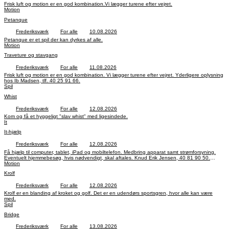
Frisk luft og motion er en god kombination.Vi lægger turene efter vejret.
Motion
Petanque
Frederiksværk
For alle
10.08.2026
Petanque er et spil der kan dyrkes af alle.
Motion
Traveture og stavgang
Frederiksværk
For alle
11.08.2026
Frisk luft og motion er en god kombination. Vi lægger turene efter vejret. Yderligere oplysning
hos Ib Madsen, tlf. 40 25 91 66.
Spil
Whist
Frederiksværk
For alle
12.08.2026
Kom og få et hyggeligt "slav whist" med ligesindede.
It
It-hjælp
Frederiksværk
For alle
12.08.2026
Få hjælp til computer, tablet, iPad og mobiltelefon. Medbring apparat samt strømforsyning.
Eventuelt hjemmebesøg, hvis nødvendigt, skal aftales. Knud Erik Jensen, 40 81 90 50.
Jørgen Østfeldt, 23 63 29 05 Flemming Hollender Nielsen, 40 44 08 00
Motion
Krolf
Frederiksværk
For alle
12.08.2026
Krolf er en blanding af kroket og golf. Det er en udendørs sportsgren, hvor alle kan være
med.
Spil
Bridge
Frederiksværk
For alle
13.08.2026