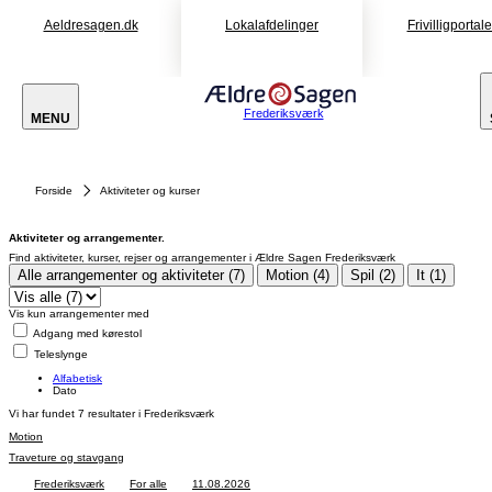
Aeldresagen.dk
Lokalafdelinger
Frivilligportal
Frederiksværk
MENU
Forside
Aktiviteter og kurser
Aktiviteter og arrangementer.
Find aktiviteter, kurser, rejser og arrangementer i Ældre Sagen Frederiksværk
Alle arrangementer og aktiviteter (7)
Motion (4)
Spil (2)
It (1)
Vis kun arrangementer med
Adgang med kørestol
Teleslynge
Alfabetisk
Dato
Vi har fundet
7
resultater i Frederiksværk
Motion
Traveture og stavgang
Frederiksværk
For alle
11.08.2026