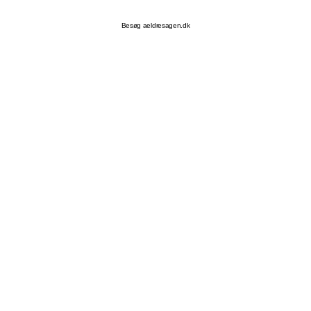
Besøg aeldresagen.dk