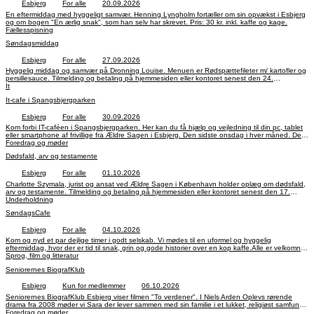
Esbjerg
For alle
20.09.2026
En eftermiddag med hyggeligt samvær. Henning Lyngholm fortæller om sin opvækst i Esbjerg
og om bogen "En ærlig snak", som han selv har skrevet. Pris: 30 kr. inkl. kaffe og kage.
Fællesspisning
Søndagsmiddag
Esbjerg
For alle
27.09.2026
Hyggelig middag og samvær på Dronning Louise. Menuen er Rødspættefileter m/ kartofler og
persillesauce. Tilmelding og betaling på hjemmesiden eller kontoret senest den 24.
september, kl. 14.
It
It-cafe i Spangsbjergparken
Esbjerg
For alle
30.09.2026
Kom forbi IT-caféen i Spangsbjergparken. Her kan du få hjælp og vejledning til din pc, tablet
eller smartphone af frivillige fra Ældre Sagen i Esbjerg. Den sidste onsdag i hver måned. Det
er gratis og tilmelding ikke nødvendig.
Foredrag og møder
Dødsfald, arv og testamente
Esbjerg
For alle
01.10.2026
Charlotte Szymala, jurist og ansat ved Ældre Sagen i København holder oplæg om dødsfald,
arv og testamente. Tilmelding og betaling på hjemmesiden eller kontoret senest den 17.
september, kl. 14.
Underholdning
SøndagsCafe
Esbjerg
For alle
04.10.2026
Kom og nyd et par dejlige timer i godt selskab. Vi mødes til en uformel og hyggelig
eftermiddag, hvor der er tid til snak, grin og gode historier over en kop kaffe.Alle er velkomne,
og tilmelding er ikke nødvendig. Pris: 30 kr. inkl. kaffe og kage.
Sprog, film og litteratur
Seniorernes BiografKlub
Esbjerg
Kun for medlemmer
06.10.2026
Seniorernes BiografKlub Esbjerg viser filmen "To verdener". I Niels Arden Oplevs rørende
drama fra 2008 møder vi Sara der lever sammen med sin familie i et lukket, religiøst samfund.
Så bliver hun forelsket i Teis der kommer fra en helt anden familie.
Foredrag og møder