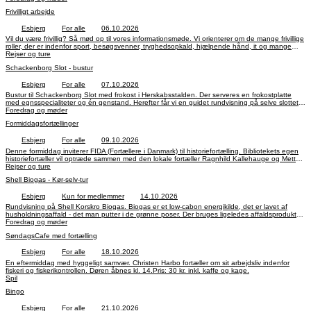
Frivilligt arbejde
Esbjerg
For alle
06.10.2026
Vil du være frivillig? Så mød op til vores informationsmøde. Vi orienterer om de mange frivillige
roller, der er indenfor sport, besøgsvenner, tryghedsopkald, hjælpende hånd, it og mange
andre opgaver. Ingen tilmelding.
Rejser og ture
Schackenborg Slot - bustur
Esbjerg
For alle
07.10.2026
Bustur til Schackenborg Slot med frokost i Herskabsstalden. Der serveres en frokostplatte
med egnsspecialiteter og én genstand. Herefter får vi en guidet rundvisning på selve slottet.
Tilmelding og betaling på hjemmesiden eller kontoret senest den 3. september, kl. 14.
Foredrag og møder
Formiddagsfortællinger
Esbjerg
For alle
09.10.2026
Denne formiddag inviterer FIDA (Fortællere i Danmark) til historiefortælling. Bibliotekets egen
historiefortæller vil optræde sammen med den lokale fortæller Ragnhild Kallehauge og Mette
Jørgensen, der udover at være en dygtig fortæller er medlem af FIDAs bestyrelse. Gratis,
Rejser og ture
ingen tilmelding
Shell Biogas - Kør-selv-tur
Esbjerg
Kun for medlemmer
14.10.2026
Rundvisning på Shell Korskro Biogas. Biogas er et low-cabon energikilde, det er lavet af
husholdningsaffald - det man putter i de grønne poser. Der bruges ligeledes affaldsprodukter
fra landbruget og fødevareindustrien. Tilmelding på hjemmesiden eller kontoret senest den 1.
Foredrag og møder
oktober, kl. 14.
SøndagsCafe med fortælling
Esbjerg
For alle
18.10.2026
En eftermiddag med hyggeligt samvær. Christen Harbo fortæller om sit arbejdsliv indenfor
fiskeri og fiskerikontrollen. Døren åbnes kl. 14.Pris: 30 kr. inkl. kaffe og kage.
Spil
Bingo
Esbjerg
For alle
21.10.2026