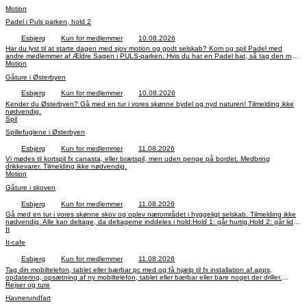
Motion
Padel i Puls parken, hold 2
Esbjerg
Kun for medlemmer
10.08.2026
Har du lyst til at starte dagen med sjov motion og godt selskab? Kom og spil Padel med
andre medlemmer af Ældre Sagen i PULS-parken. Hvis du har en Padel bat, så tag den med
– ellers kan du låne en. Tilmelding ikke nødvendig.Pris: 20 kr. pr. gang.
Motion
Gåture i Østerbyen
Esbjerg
Kun for medlemmer
10.08.2026
Kender du Østerbyen? Gå med en tur i vores skønne bydel og nyd naturen! Tilmelding ikke
nødvendig.
Spil
Spillefuglene i Østerbyen
Esbjerg
Kun for medlemmer
11.08.2026
Vi mødes til kortspil fx canasta, eller brætspil, men uden penge på bordet. Medbring
drikkevarer. Tilmelding ikke nødvendig.
Motion
Gåture i skoven
Esbjerg
Kun for medlemmer
11.08.2026
Gå med en tur i vores skønne skov og oplev nærområdet i hyggeligt selskab. Tilmelding ikke
nødvendig. Alle kan deltage, da deltagerne inddeles i hold:Hold 1: går hurtig.Hold 2: går lidt
langsommere.
It
It-cafe
Esbjerg
Kun for medlemmer
11.08.2026
Tag din mobiltelefon, tablet eller bærbar pc med og få hjælp til fx installation af apps,
opdatering, opsætning af ny mobiltelefon, tablet eller bærbar eller bare noget der driller.
Tilmelding ikke nødvendig.
Rejser og ture
Havnerundfart