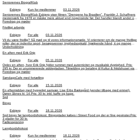
Seniorernes BiografKlub
Esbjerg
Kun for medlemmer
03.11.2026
Seniorernes BiografKlub Esbjerg viser filmen "Drengene fra Brasilien". Franklin J. Schaffners
mesterværk fra 1978 er måske mere aktuel end nogensinde før. Det handler blandt andet om
kloning. Det bliver spændende at sidestille filmen med Jorden anno 2026.
Foredrag og møder
Frivilligt arbejde
Esbjerg
For alle
03.11.2026
Vil du være frivillig? Så mød op til vores informationsmøde. Vi orienterer om de mange frivillige
roller, der er indenfor sport, besøgsvenner, tryghedsopkald, hjælpende hånd, it og mange
andre opgaver. Ingen tilmelding.
Underholdning
En aften med Erik Grip
Esbjerg
For alle
05.11.2026
Oplev en aften, hvor Erik Grip fylder rummet med autenticitet og musikalsk dygtighed. Pris:
295 kr. Der er unummererede siddepladser. Tilmelding og betaling til Kultur & fritidshuset via
linket længere nede i teksten.
Foredrag og møder
SøndagsCafe med fortælling
Esbjerg
For alle
15.11.2026
En eftermiddag med hyggeligt samvær. Lise Erbs Bæksgård (vender tilbage med emnet).
Døren åbnes kl. 14.Pris: 30 kr. inkl. kaffe og kage.
Spil
Bingo
Esbjerg
For alle
18.11.2026
Spil bingo før langbordsfrokost. Bingoplader købes i Street Food og der er fine gevinster.Pris:
3 plader for 30 kr.
Fællesspisning
Langbordsfrokost
Esbjerg
Kun for medlemmer
18.11.2026