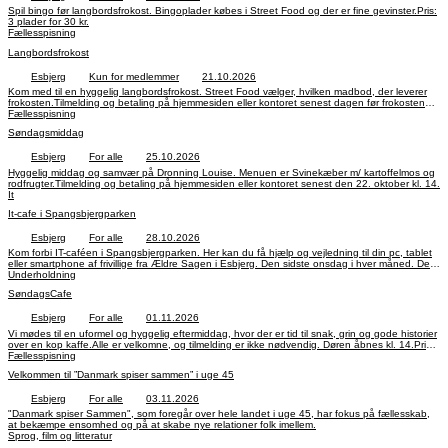
Spil bingo før langbordsfrokost. Bingoplader købes i Street Food og der er fine gevinster.Pris:
3 plader for 30 kr.
Fællesspisning
Langbordsfrokost
Esbjerg
Kun for medlemmer
21.10.2026
Kom med til en hyggelig langbordsfrokost. Street Food vælger, hvilken madbod, der leverer
frokosten.Tilmelding og betaling på hjemmesiden eller kontoret senest dagen før frokosten
inden kl. 14.
Fællesspisning
Søndagsmiddag
Esbjerg
For alle
25.10.2026
Hyggelig middag og samvær på Dronning Louise. Menuen er Svinekæber m/ kartoffelmos og
rodfrugter.Tilmelding og betaling på hjemmesiden eller kontoret senest den 22. oktober kl. 14.
It
It-cafe i Spangsbjergparken
Esbjerg
For alle
28.10.2026
Kom forbi IT-caféen i Spangsbjergparken. Her kan du få hjælp og vejledning til din pc, tablet
eller smartphone af frivillige fra Ældre Sagen i Esbjerg. Den sidste onsdag i hver måned. Det
er gratis og tilmelding ikke nødvendig.
Underholdning
SøndagsCafe
Esbjerg
For alle
01.11.2026
Vi mødes til en uformel og hyggelig eftermiddag, hvor der er tid til snak, grin og gode historier
over en kop kaffe.Alle er velkomne, og tilmelding er ikke nødvendig. Døren åbnes kl. 14.Pris:
30 kr. inkl. kaffe og kage.
Fællesspisning
Velkommen til ”Danmark spiser sammen” i uge 45
Esbjerg
For alle
03.11.2026
"Danmark spiser Sammen", som foregår over hele landet i uge 45, har fokus på fællesskab,
at bekæmpe ensomhed og på at skabe nye relationer folk imellem.
Sprog, film og litteratur