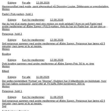
Esbjerg
For alle
12.08.2026
Havnerundfart med guide, samt stjerneskud på Dronning Louise. Drikkevarer er egenbetaling.
Motion
Padel i Puls parken, hold 1
Esbjerg
Kun for medlemmer
12.08.2026
Har du lyst til at starte dagen med sjov motion og godt selskab? Kom og spil Padel med
andre medlemmer af Ældre Sagen i PULS-parken. Hvis du har en Padel bat, så tag den med
– ellers kan du låne en. Tilmelding ikke nødvendig.Pris: 20 kr. pr. gang.
Motion
Petanque, hold 2
Esbjerg
Kun for medlemmer
12.08.2026
Spil petanque sammen med andre medlemmer af Ældre Sagen. Petanque kan læres på 5
minutter, men tager et liv at mestre.
Motion
Bowling
Esbjerg
Kun for medlemmer
12.08.2026
Dyrk bowling sammen med andre medlemmer af Ældre Sagen.Pris: 50 kr. pr. time
Motion
Billard
Esbjerg
For alle
11.08.2026
Der spilles keglebillard ”Fortsat” og ”Skomar”. Klubben har 3 billardborde og klublokale, hvor
der kan købes sodavand, vand eller øl. Fri kaffe.Årligt kontingent: 300 kr.
Motion
Petanque, hold 1
Esbjerg
Kun for medlemmer
11.08.2026
Spil petanque sammen med andre medlemmer af Ældre Sagen. Petanque kan læres på 5
minutter, men tager et liv at mestre.
Spil