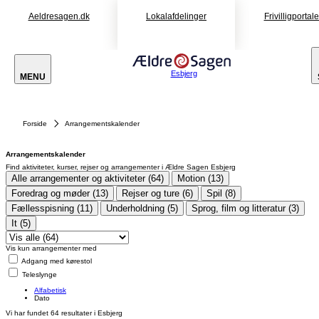
Aeldresagen.dk
Lokalafdelinger
Frivilligportal
Esbjerg
MENU
Forside
Arrangementskalender
Arrangementskalender
Find aktiviteter, kurser, rejser og arrangementer i Ældre Sagen Esbjerg
Alle arrangementer og aktiviteter (64)
Motion (13)
Foredrag og møder (13)
Rejser og ture (6)
Spil (8)
Fællesspisning (11)
Underholdning (5)
Sprog, film og litteratur (3)
It (5)
Vis kun arrangementer med
Adgang med kørestol
Teleslynge
Alfabetisk
Dato
Vi har fundet
64
resultater i Esbjerg