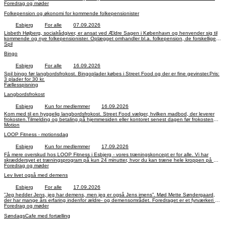
25,- pr. gang inkl. kaffe.
Foredrag og møder
Folkepension og økonomi for kommende folkepensionister
Esbjerg
For alle
07.09.2026
Lisbeth Højberg, socialrådgiver, er ansat ved Ældre Sagen i København og henvender sig til
kommende og nye folkepensionister. Oplægget omhandler bl.a. folkepension, de forskellige
tillæg og boligstøtte. Tilmelding og betaling på hjemmesiden eller kontoret senest den 25.
Spil
august, kl. 14.
Bingo
Esbjerg
For alle
16.09.2026
Spil bingo før langbordsfrokost. Bingoplader købes i Street Food og der er fine gevinster.Pris:
3 plader for 30 kr.
Fællesspisning
Langbordsfrokost
Esbjerg
Kun for medlemmer
16.09.2026
Kom med til en hyggelig langbordsfrokost. Street Food vælger, hvilken madbod, der leverer
frokosten.Tilmelding og betaling på hjemmesiden eller kontoret senest dagen før frokosten
inden kl. 14.
Motion
LOOP Fitness - motionsdag
Esbjerg
Kun for medlemmer
17.09.2026
Få mere overskud hos LOOP Fitness i Esbjerg - vores træningskoncept er for alle. Vi har
skræddersyet et træningsprogram på kun 24 minutter, hvor du kan træne hele kroppen på en
enkel og effektiv måde. Hos os vægter vi fællesskab højt, og vi tror på, at træning skal være
Foredrag og møder
både sjovt og trygt. Vores træningsatmosfære er positiv og inkluderende, og alle skal føle sig
Lev livet også med demens
velkomne.
Esbjerg
For alle
17.09.2026
”Jeg hedder Jens, jeg har demens, men jeg er også Jens imens”. Mød Mette Søndergaard,
der har mange års erfaring indenfor ældre- og demensområdet. Foredraget er et fyrværkeri af
faglig viden og humor. Tilmelding og betaling på hjemmesiden eller kontoret senest den 8.
Foredrag og møder
september, kl. 14.
SøndagsCafe med fortælling