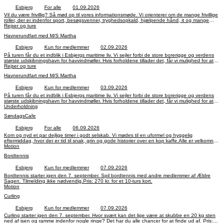
Esbjerg
For alle
01.09.2026
Vil du være frivillig? Så mød op til vores informationsmøde. Vi orienterer om de mange frivillige
roller, der er indenfor sport, besøgsvenner, tryghedsopkald, hjælpende hånd, it og mange
andre opgaver. Ingen tilmelding.
Rejser og ture
Havnerundfart med M/S Martha
Esbjerg
Kun for medlemmer
02.09.2026
På turen får du et indblik i Esbjergs maritime liv. Vi sejler forbi de store borerigge og verdens
største udskibningshavn for havvindmøller. Hvis forholdene tillader det, får vi mulighed for at
se sæler på tæt hold. Tilmelding og betaling på hjemmesiden eller kontoret senest den 27.
Rejser og ture
august, kl. 14.
Havnerundfart med M/S Martha
Esbjerg
Kun for medlemmer
03.09.2026
På turen får du et indblik i Esbjergs maritime liv. Vi sejler forbi de store borerigge og verdens
største udskibningshavn for havvindmøller. Hvis forholdene tillader det, får vi mulighed for at
se sæler på tæt hold. Tilmelding og betaling på hjemmesiden eller kontoret senest den 27.
Underholdning
august, kl. 14.
SøndagsCafe
Esbjerg
For alle
06.09.2026
Kom og nyd et par dejlige timer i godt selskab. Vi mødes til en uformel og hyggelig
eftermiddag, hvor der er tid til snak, grin og gode historier over en kop kaffe.Alle er velkomne,
og tilmelding er ikke nødvendig. Pris: 30 kr. inkl. kaffe og kage.
Motion
Bordtennis
Esbjerg
Kun for medlemmer
07.09.2026
Bordtennis starter igen den 7. september. Spil bordtennis med andre medlemmer af Ældre
Sagen. Tilmelding ikke nødvendig.Pris: 270 kr. for et 10-turs kort.
Motion
Curling
Esbjerg
Kun for medlemmer
07.09.2026
Curling starter igen den 7. september. Hvor svært kan det lige være at skubbe en 20 kg sten
ned af isen og ramme indenfor nogle ringe? Det har du alle chancer for at finde ud af. Pris: