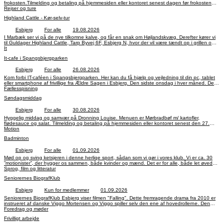
frokosten.Tilmelding og betaling på hjemmesiden eller kontoret senest dagen før frokosten
inden kl. 14.
Rejser og ture
Highland Cattle - Kør-selv-tur
Esbjerg
For alle
19.08.2026
I Marbæk ser vi på de nye tilkomne kalve, og får en snak om Højlandskvæg. Derefter kører vi
til Guldager Highland Cattle, Tarp Byvej 6F, Esbjerg N, hvor der vil være tændt op i grillen og
muligheder for smagsprøver. Tilmelding og betaling på hjemmesiden eller kontoret senest den
It
7. august, kl. 14.
It-cafe i Spangsbjergparken
Esbjerg
For alle
26.08.2026
Kom forbi IT-caféen i Spangsbjergparken. Her kan du få hjælp og vejledning til din pc, tablet
eller smartphone af frivillige fra Ældre Sagen i Esbjerg. Den sidste onsdag i hver måned. Det
er gratis og tilmelding ikke nødvendig.
Fællesspisning
Søndagsmiddag
Esbjerg
For alle
30.08.2026
Hyggelig middag og samvær på Dronning Louise. Menuen er Mørbradbøf m/ kartofler,
flødesauce og salat. Tilmelding og betaling på hjemmesiden eller kontoret senest den 27.
august, kl. 14.
Motion
Badminton
Esbjerg
For alle
01.09.2026
Mød op og sving ketsjeren i denne herlige sport, sådan som vi gør i vores klub. Vi er ca. 30
”motionister”, der hygger os sammen, både kvinder og mænd. Det er for alle, både let øvede,
samt for øvede spillere. Pris: 400 kr. pr. halvår.
Sprog, film og litteratur
Seniorernes BiografKlub
Esbjerg
Kun for medlemmer
01.09.2026
Seniorernes BiografKlub Esbjerg viser filmen "Falling". Dette fremragende drama fra 2010 er
instrueret af danske Viggo Mortensen og Viggo spiller selv den ene af hovedrollerne. Den
anden hovedrolle spilles af Lance Henriksen. De spiller søn og far. Sønnen er homoseksuel
Foredrag og møder
og faderen er homofobisk.
Frivilligt arbejde