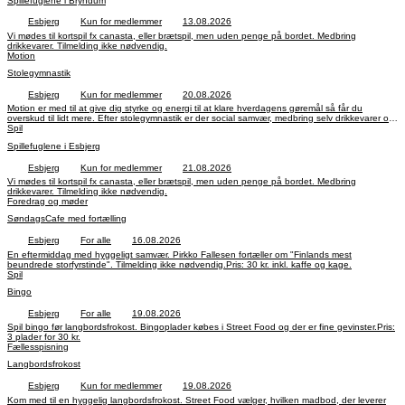
Spillefuglene i Bryndum
Esbjerg
Kun for medlemmer
13.08.2026
Vi mødes til kortspil fx canasta, eller brætspil, men uden penge på bordet. Medbring
drikkevarer. Tilmelding ikke nødvendig.
Motion
Stolegymnastik
Esbjerg
Kun for medlemmer
20.08.2026
Motion er med til at give dig styrke og energi til at klare hverdagens gøremål så får du
overskud til lidt mere. Efter stolegymnastik er der social samvær, medbring selv drikkevarer og
fortæring.
Spil
Spillefuglene i Esbjerg
Esbjerg
Kun for medlemmer
21.08.2026
Vi mødes til kortspil fx canasta, eller brætspil, men uden penge på bordet. Medbring
drikkevarer. Tilmelding ikke nødvendig.
Foredrag og møder
SøndagsCafe med fortælling
Esbjerg
For alle
16.08.2026
En eftermiddag med hyggeligt samvær. Pirkko Fallesen fortæller om "Finlands mest
beundrede storfyrstinde". Tilmelding ikke nødvendig.Pris: 30 kr. inkl. kaffe og kage.
Spil
Bingo
Esbjerg
For alle
19.08.2026
Spil bingo før langbordsfrokost. Bingoplader købes i Street Food og der er fine gevinster.Pris:
3 plader for 30 kr.
Fællesspisning
Langbordsfrokost
Esbjerg
Kun for medlemmer
19.08.2026
Kom med til en hyggelig langbordsfrokost. Street Food vælger, hvilken madbod, der leverer