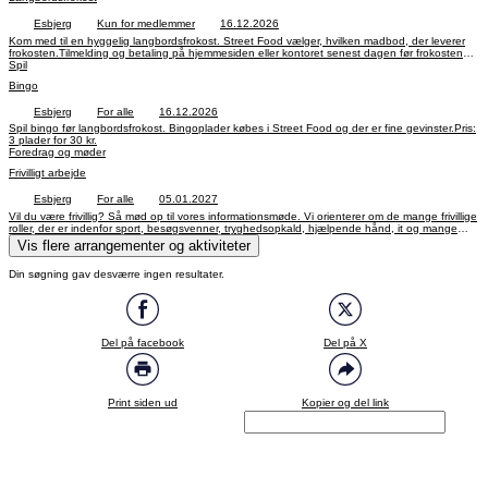
Esbjerg
Kun for medlemmer
16.12.2026
Kom med til en hyggelig langbordsfrokost. Street Food vælger, hvilken madbod, der leverer
frokosten.Tilmelding og betaling på hjemmesiden eller kontoret senest dagen før frokosten
inden kl. 14.
Spil
Bingo
Esbjerg
For alle
16.12.2026
Spil bingo før langbordsfrokost. Bingoplader købes i Street Food og der er fine gevinster.Pris:
3 plader for 30 kr.
Foredrag og møder
Frivilligt arbejde
Esbjerg
For alle
05.01.2027
Vil du være frivillig? Så mød op til vores informationsmøde. Vi orienterer om de mange frivillige
roller, der er indenfor sport, besøgsvenner, tryghedsopkald, hjælpende hånd, it og mange
andre opgaver. Ingen tilmelding.
Vis flere arrangementer og aktiviteter
Din søgning gav desværre ingen resultater.
Del på facebook
Del på X
Print siden ud
Kopier og del link