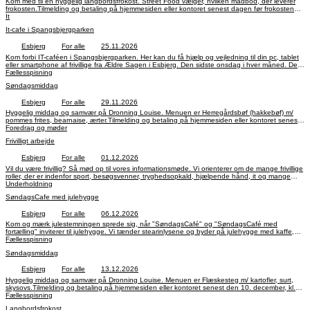
Kom med til en hyggelig langbordsfrokost. Street Food vælger, hvilken madbod, der leverer
frokosten.Tilmelding og betaling på hjemmesiden eller kontoret senest dagen før frokosten
inden kl. 14.
It
It-cafe i Spangsbjergparken
Esbjerg
For alle
25.11.2026
Kom forbi IT-caféen i Spangsbjergparken. Her kan du få hjælp og vejledning til din pc, tablet
eller smartphone af frivillige fra Ældre Sagen i Esbjerg. Den sidste onsdag i hver måned. Det
er gratis og tilmelding ikke nødvendig.
Fællesspisning
Søndagsmiddag
Esbjerg
For alle
29.11.2026
Hyggelig middag og samvær på Dronning Louise. Menuen er Herregårdsbøf (hakkebøf) m/
pommes frites, bearnaise, ærter.Tilmelding og betaling på hjemmesiden eller kontoret senest
den 26, november, kl. 14.
Foredrag og møder
Frivilligt arbejde
Esbjerg
For alle
01.12.2026
Vil du være frivillig? Så mød op til vores informationsmøde. Vi orienterer om de mange frivillige
roller, der er indenfor sport, besøgsvenner, tryghedsopkald, hjælpende hånd, it og mange
andre opgaver. Ingen tilmelding.
Underholdning
SøndagsCafe med julehygge
Esbjerg
For alle
06.12.2026
Kom og mærk julestemningen sprede sig, når "SøndagsCafé" og "SøndagsCafé med
fortælling" inviterer til julehygge. Vi tænder stearinlysene og byder på julehygge med kaffe,
kage og gode samtaler. Tilmelding er ikke nødvendig. Døren åbnes kl. 14. Pris: 30 kr. inkl.
Fællesspisning
kaffe og kage.
Søndagsmiddag
Esbjerg
For alle
13.12.2026
Hyggelig middag og samvær på Dronning Louise. Menuen er Flæskesteg m/ kartofler, surt,
skysovs.Tilmelding og betaling på hjemmesiden eller kontoret senest den 10. december, kl.
14.
Fællesspisning
Langbordsfrokost