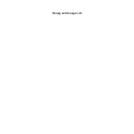
Besøg aeldresagen.dk