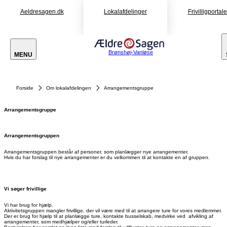
Aeldresagen.dk
Lokalafdelinger
Frivilligportal
Brønshøj-Vanløse
MENU
Forside
Om lokalafdelingen
Arrangementsgruppe
Arrangementsgruppe
Arrangementsgruppen
Arrangementsgruppen består af personer, som planlægger nye arrangementer.
Hvis du har forslag til nye arrangementer er du velkommen til at kontakte en af gruppen.
Vi søger frivillige
Vi har brug for hjælp.
Aktivitetsgruppen mangler frivillige, der vil være med til at arrangere ture for vores medlemmer.
Der er brug for hjælp til at planlægge ture, kontakte busselskab, medvirke ved afvikling af
arrangementer, som medhjælper og/eller turleder.