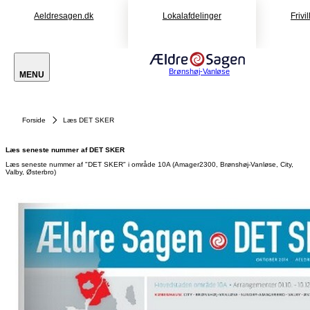
Aeldresagen.dk
Lokalafdelinger
Frivi
Brønshøj-Vanløse
MENU
Forside
Læs DET SKER
Læs seneste nummer af DET SKER
Læs seneste nummer af "DET SKER" i område 10A (Amager2300, Brønshøj-Vanløse, City,
Valby, Østerbro)