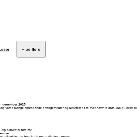
urser
+ Se flere
9. december 2025
.
de dig vores mange spændende arrangementer og aktiviteter. Fra ovennævnte dato kan du nemt tilm
dig aktiviteter ture mv.
ummer
.
hvor tilmelding og betaling hænger direkte sammen.