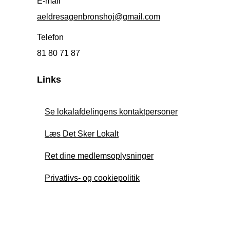
E-mail
aeldresagenbronshoj@gmail.com
Telefon
81 80 71 87
Links
Se lokalafdelingens kontaktpersoner
Læs Det Sker Lokalt
Ret dine medlemsoplysninger
Privatlivs- og cookiepolitik