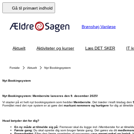
Gå til primært indhold
Brønshøj-Vanløse
Aktuelt
Aktiviteter og kurser
Læs DET SKER
IT k
Forside
Aktuelt
Nyt Bookingsystem
Nyt Bookingsystem
Nyt Bookingsystem: Membersite lanceres den 9. december 2025!
Vi starter på et helt nyt bookingsystem som hedder
Membersite
. Det træder i kraft tirsdag den
Formålet med det nye system er at gøre det
markant nemmere og hurtigere
for dig at tilmel
Hvad betyder det for dig?
En ny måde at tilmelde sig på:
Fremover skal du logge ind i Membersite for at tilmelde 
Første gang:
Du skal oprette dig som bruger første gang. Det gøres via dit
medlemsn
Fremadrettet:
Efter den første oprettelse vil processen være
meget enkel og logisk
, 