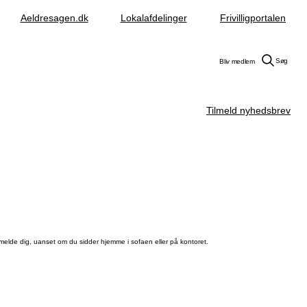
Aeldresagen.dk
Lokalafdelinger
Frivilligportalen
Søg
Bliv medlem
Tilmeld nyhedsbrev
elde dig, uanset om du sidder hjemme i sofaen eller på kontoret.