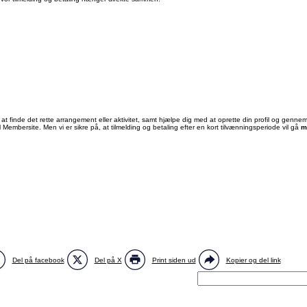
ed at finde det rette arrangement eller aktivitet, samt hjælpe dig med at oprette din profil og genne
il Membersite. Men vi er sikre på, at tilmelding og betaling efter en kort tilvænningsperiode vil gå
m
Del på facebook
Del på X
Print siden ud
Kopier og del link