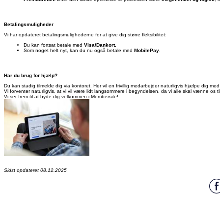
Betalingsmuligheder
Vi har opdateret betalingsmulighederne for at give dig større fleksibilitet:
Du kan fortsat betale med
Visa/Dankort.
Som noget helt nyt, kan du nu også betale med
MobilePay
.
Har du brug for hjælp?
Du kan stadig tilmelde dig via kontoret. Her vil en frivillig medarbejder naturligvis hjælpe dig m
Vi forventer naturligvis, at vi vil være lidt langsommere i begyndelsen, da vi alle skal vænne os t
Vi ser frem til at byde dig velkommen i Membersite!
Sidst opdateret 08.12.2025