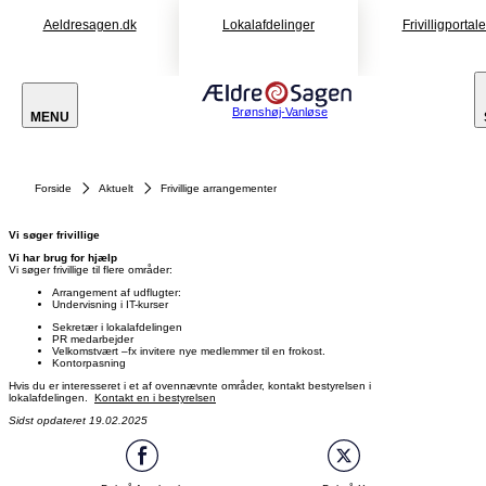
Aeldresagen.dk
Lokalafdelinger
Frivilligportal
Brønshøj-Vanløse
MENU
Forside
Aktuelt
Frivillige arrangementer
Vi søger frivillige
Vi har brug for hjælp
Vi søger frivillige til flere områder:
Arrangement af udflugter:
Undervisning i IT-kurser
Sekretær i lokalafdelingen
PR medarbejder
Velkomstvært –fx invitere nye medlemmer til en frokost.
Kontorpasning
Hvis du er interesseret i et af ovennævnte områder, kontakt bestyrelsen i
lokalafdelingen.
Kontakt en i bestyrelsen
Sidst opdateret 19.02.2025