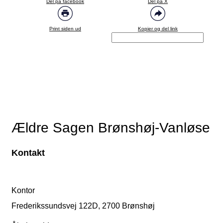
Del på facebook
Del på X
Print siden ud
Kopier og del link
Ældre Sagen Brønshøj-Vanløse
Kontakt
Kontor
Frederikssundsvej 122D, 2700 Brønshøj