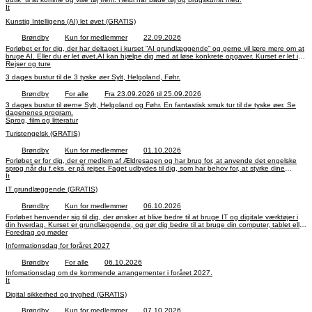
It
Kunstig Intelligens (AI) let øvet (GRATIS)
Brøndby
Kun for medlemmer
22.09.2026
Forløbet er for dig, der har deltaget i kurset ”AI grundlæggende” og gerne vil lære mere om at
bruge AI. Eller du er let øvet.AI kan hjælpe dig med at løse konkrete opgaver. Kurset er let i
sværhedsgrad, og gør dig bedre til at bruge Kunstig Intelligens (AI) og gør dig bedre til at
Rejser og ture
bruge AI
3 dages bustur til de 3 tyske øer Sylt, Helgoland, Føhr.
Brøndby
For alle
Fra 23.09.2026 til 25.09.2026
3 dages bustur til øerne Sylt, Helgoland og Føhr. En fantastisk smuk tur til de tyske øer. Se
dagenenes program.
Sprog, film og litteratur
Turistengelsk (GRATIS)
Brøndby
Kun for medlemmer
01.10.2026
Forløbet er for dig, der er medlem af Ældresagen og har brug for, at anvende det engelske
sprog når du f.eks. er på rejser. Faget udbydes til dig, som har behov for, at styrke dine
basale færdigheder i sproget engelsk. Kurset bygger på dialog og ordforråd NB: 15 oktober i
It
uge 42 er der ikke undervisning
IT grundlæggende (GRATIS)
Brøndby
Kun for medlemmer
06.10.2026
Forløbet henvender sig til dig, der ønsker at blive bedre til at bruge IT og digitale værktøjer i
din hverdag. Kurset er grundlæggende, og gør dig bedre til at bruge din computer, tablet eller
Foredrag og møder
smartphone. Du kommer til at føle dig mere sikker på brug af Internettet. Undervisere med
stor tålmodighed. NB: 13 oktober i uge 42 er der ikke undervisning
Informationsdag for foråret 2027
Brøndby
For alle
06.10.2026
Infomationsdag om de kommende arrangementer i foråret 2027.
It
Digital sikkerhed og tryghed (GRATIS)
Brøndby
Kun for medlemmer
07.10.2026