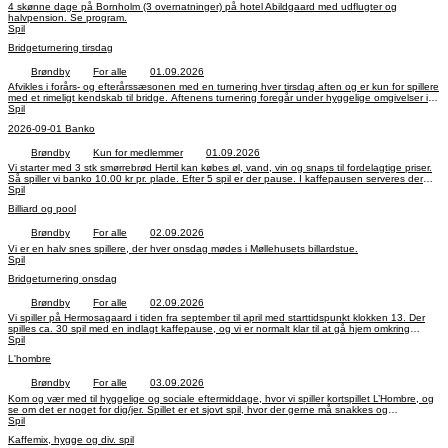
4 skønne dage på Bornholm (3 overnatninger) på hotel Abildgaard med udflugter og
halvpension. Se program.
Spil
Bridgeturnering tirsdag
Brøndby
For alle
01.09.2026
Afvikles i forårs- og efterårssæsonen med en turnering hver tirsdag aften og er kun for spillere
med et rimeligt kendskab til bridge. Aftenens turnering foregår under hyggelige omgivelser i
Kostalden på Hermosagaard og starter kl. 18.30 til ca. 22.30 kun afbrudt af en kaffepause,
Spil
som bliver brugt til almindelig hyggesnak.
2026-09-01 Banko
Brøndby
Kun for medlemmer
01.09.2026
Vi starter med 3 stk smørrebrød Hertil kan købes øl, vand, vin og snaps til fordelagtige priser.
Så spiller vi banko 10.00 kr pr. plade. Efter 5 spil er der pause. I kaffepausen serveres der
Spil
kaffe med kage. Derefter spiller vi de sidste 5 spil.
Billiard og pool
Brøndby
For alle
02.09.2026
Vi er en halv snes spillere, der hver onsdag mødes i Møllehusets billardstue.
Spil
Bridgeturnering onsdag
Brøndby
For alle
02.09.2026
Vi spiller på Hermosagaard i tiden fra september til april med starttidspunkt klokken 13. Der
spilles ca. 30 spil med en indlagt kaffepause, og vi er normalt klar til at gå hjem omkring
klokken 17.
Spil
L'hombre
Brøndby
For alle
03.09.2026
Kom og vær med til hyggelige og sociale eftermiddage, hvor vi spiller kortspillet L’Hombre, og
se om det er noget for dig/jer. Spillet er et sjovt spil, hvor der gerne må snakkes og
grines. Du/I behøver ikke at kende til spillet i forvejen, vi lærer meget gerne fra os.
Spil
Kaffemix, hygge og div. spil