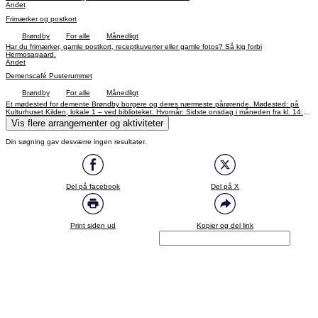
Andet
Frimærker og postkort
Brøndby
For alle
Månedligt
Har du frimærker, gamle postkort, receptkuverter eller gamle fotos? Så kig forbi
Hermosagaard.
Andet
Demenscafé Pusterummet
Brøndby
For alle
Månedligt
Et mødested for demente Brøndby borgere og deres nærmeste pårørende. Mødested: på
Kulturhuset Kilden, lokale 1 – ved biblioteket. Hvornår: Sidste onsdag i måneden fra kl. 14:30
- 16:30 Kaffe & Kage er gratis. Tilmelding er ikke nødvendig
Vis flere arrangementer og aktiviteter
Din søgning gav desværre ingen resultater.
Del på facebook
Del på X
Print siden ud
Kopier og del link