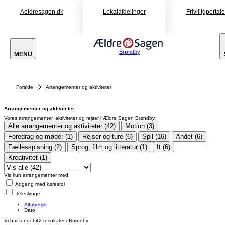
Aeldresagen.dk
Lokalafdelinger
Frivilligportal
Brøndby
MENU
Forside
Arrangementer og aktiviteter
Arrangementer og aktiviteter
Vores arrangementer, aktiviteter og rejser i Ældre Sagen Brøndby.
Alle arrangementer og aktiviteter (42)
Motion (3)
Foredrag og møder (1)
Rejser og ture (6)
Spil (16)
Andet (6)
Fællesspisning (2)
Sprog, film og litteratur (1)
It (6)
Kreativitet (1)
Vis kun arrangementer med
Adgang med kørestol
Teleslynge
Alfabetisk
Dato
Vi har fundet
42
resultater i Brøndby