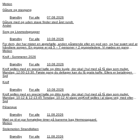
Motion
Gåture og stavgang
Brøndby
For alle
07.08.2026
Gåture med og uden stave finder sted året rundt.
Andet
Sorg og Livsmodsgrupper
Brøndby
For alle
10.08.2026
For dem, der har mistet en ægtefælle, anden pårørende eller en god ven, og har svært ved at
håndtere sorgen. En gruppe er på 5 – 7 personer + 2 gruppeledere. Vi mødes en gang
ugentlig i 10 uger. Alle har tavshedspligt. Det koster kun din tid. Nye grupper starter, når der
Motion
er nok tilmeldinger
Krolf - Sommeren 2026
Brøndby
For alle
10.08.2026
Krolf spilles med en speciel kølle og ditto kugle, der skal i hul med så få slag som muligt.
Mandag: 12:00-13:30. Første gang du deltager kan du få gratis kaffe. Ellers er betalingen 10
kr. / gang m. avec Al slags vejrKrolf spilles i al slags vejr, med eller uden medbragt regntøj.
Spil
Krolf
Brøndby
For alle
10.08.2026
Krolf spilles med en speciel kølle og ditto kugle, der skal i hul med så få slag som muligt.
Mandag: 10-12 & 12-13:45 Torsdag: 10-12 Al slags vejrKrolf spilles i al slags vejr, med eller
uden medbragt regntøj.
Spil
Pétanque
Brøndby
For alle
11.08.2026
Mød op til et par fornøjelige timer på banerne bag Hermosagaard.
Motion
Stolemotion Strandkirken
Brøndby
For alle
11.08.2026