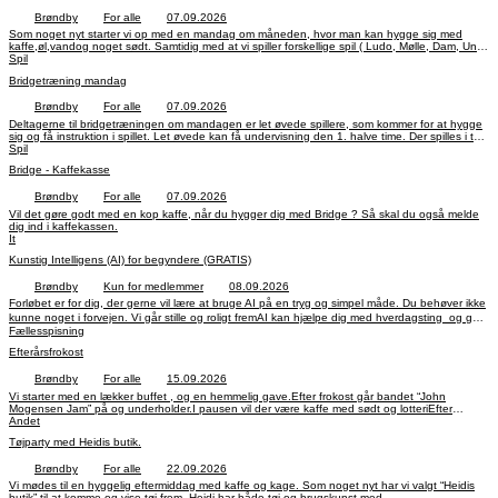
Brøndby
For alle
07.09.2026
Som noget nyt starter vi op med en mandag om måneden, hvor man kan hygge sig med
kaffe,øl,vandog noget sødt. Samtidig med at vi spiller forskellige spil ( Ludo, Mølle, Dam, Uno,
kort osv.) og fårnogle gode snakke.
Spil
Bridgetræning mandag
Brøndby
For alle
07.09.2026
Deltagerne til bridgetræningen om mandagen er let øvede spillere, som kommer for at hygge
sig og få instruktion i spillet. Let øvede kan få undervisning den 1. halve time. Der spilles i to
timer fra kl. 10 til 12:30 med en kaffepause midtvejs og ca. en ½ times undervisning.
Spil
Deltagerne er let øvede spillere, som kommer for at hygge sig, få en kop kaffe og et par
Bridge - Kaffekasse
fiduser om, hvordan spillet kan blive bedre.
Brøndby
For alle
07.09.2026
Vil det gøre godt med en kop kaffe, når du hygger dig med Bridge ? Så skal du også melde
dig ind i kaffekassen.
It
Kunstig Intelligens (AI) for begyndere (GRATIS)
Brøndby
Kun for medlemmer
08.09.2026
Forløbet er for dig, der gerne vil lære at bruge AI på en tryg og simpel måde. Du behøver ikke
kunne noget i forvejen. Vi går stille og roligt fremAI kan hjælpe dig med hverdagsting og gøre
hverdagen lettere Kurset er grundlæggende, og gør dig bedre til at bruge Kunstig
Fællesspisning
Intelligens (AI)
Efterårsfrokost
Brøndby
For alle
15.09.2026
Vi starter med en lækker buffet , og en hemmelig gave.Efter frokost går bandet “John
Mogensen Jam” på og underholder.I pausen vil der være kaffe med sødt og lotteriEfter
pausen, går John Mogensen Jam på igen.
Andet
Tøjparty med Heidis butik.
Brøndby
For alle
22.09.2026
Vi mødes til en hyggelig eftermiddag med kaffe og kage. Som noget nyt har vi valgt “Heidis
butik” til at komme og vise tøj frem. Heidi har både tøj og brugskunst med.