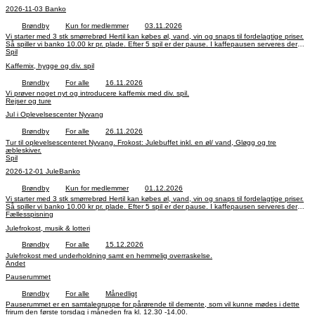
betyder ikke noget for deltagelse hvilken smartphone du har.
2026-11-03 Banko
Brøndby
Kun for medlemmer
03.11.2026
Vi starter med 3 stk smørrebrød Hertil kan købes øl, vand, vin og snaps til fordelagtige priser.
Så spiller vi banko 10.00 kr pr. plade. Efter 5 spil er der pause. I kaffepausen serveres der
Spil
kaffe med kage. Derefter spiller vi de sidste 5 spil.
Kaffemix, hygge og div. spil
Brøndby
For alle
16.11.2026
Vi prøver noget nyt og introducere kaffemix med div. spil.
Rejser og ture
Jul i Oplevelsescenter Nyvang
Brøndby
For alle
26.11.2026
Tur til oplevelsescenteret Nyvang. Frokost: Julebuffet inkl. en øl/ vand, Gløgg og tre
æbleskiver.
Spil
2026-12-01 JuleBanko
Brøndby
Kun for medlemmer
01.12.2026
Vi starter med 3 stk smørrebrød Hertil kan købes øl, vand, vin og snaps til fordelagtige priser.
Så spiller vi banko 10.00 kr pr. plade. Efter 5 spil er der pause. I kaffepausen serveres der
Fællesspisning
kaffe med kage. Derefter spiller vi de sidste 5 spil.
Julefrokost, musik & lotteri
Brøndby
For alle
15.12.2026
Julefrokost med underholdning samt en hemmelig overraskelse.
Andet
Pauserummet
Brøndby
For alle
Månedligt
Pauserummet er en samtalegruppe for pårørende til demente, som vil kunne mødes i dette
frirum den første torsdag i måneden fra kl. 12.30 -14.00.