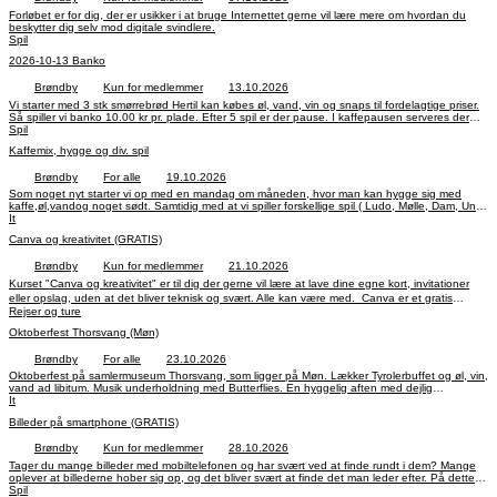
Forløbet er for dig, der er usikker i at bruge Internettet gerne vil lære mere om hvordan du
beskytter dig selv mod digitale svindlere.
Spil
2026-10-13 Banko
Brøndby
Kun for medlemmer
13.10.2026
Vi starter med 3 stk smørrebrød Hertil kan købes øl, vand, vin og snaps til fordelagtige priser.
Så spiller vi banko 10.00 kr pr. plade. Efter 5 spil er der pause. I kaffepausen serveres der
Spil
kaffe med kage. Derefter spiller vi de sidste 5 spil.
Kaffemix, hygge og div. spil
Brøndby
For alle
19.10.2026
Som noget nyt starter vi op med en mandag om måneden, hvor man kan hygge sig med
kaffe,øl,vandog noget sødt. Samtidig med at vi spiller forskellige spil ( Ludo, Mølle, Dam, Uno,
kort osv.) og fårnogle gode snakke.
It
Canva og kreativitet (GRATIS)
Brøndby
Kun for medlemmer
21.10.2026
Kurset "Canva og kreativitet" er til dig der gerne vil lære at lave dine egne kort, invitationer
eller opslag, uden at det bliver teknisk og svært. Alle kan være med. Canva er et gratis
program, der virker både på mobil, tablet, og computer.
Rejser og ture
Oktoberfest Thorsvang (Møn)
Brøndby
For alle
23.10.2026
Oktoberfest på samlermuseum Thorsvang, som ligger på Møn. Lækker Tyrolerbuffet og øl, vin,
vand ad libitum. Musik underholdning med Butterflies. En hyggelig aften med dejlig
mad,underholdning og festlig musik m.m.
It
Billeder på smartphone (GRATIS)
Brøndby
Kun for medlemmer
28.10.2026
Tager du mange billeder med mobiltelefonen og har svært ved at finde rundt i dem? Mange
oplever at billederne hober sig op, og det bliver svært at finde det man leder efter. På dette
kursus arbejder vi med at skabe overblik – i et roligt tempo og med dine egne billeder. Det
Spil